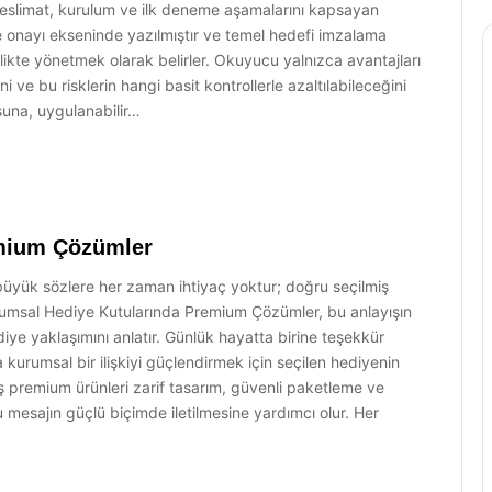
 teslimat, kurulum ve ilk deneme aşamalarını kapsayan
e onayı ekseninde yazılmıştır ve temel hedefi imzalama
rlikte yönetmek olarak belirler. Okuyucu yalnızca avantajları
ni ve bu risklerin hangi basit kontrollerle azaltılabileceğini
suna, uygulanabilir…
emium Çözümler
n büyük sözlere her zaman ihtiyaç yoktur; doğru seçilmiş
rumsal Hediye Kutularında Premium Çözümler, bu anlayışın
hediye yaklaşımını anlatır. Günlük hayatta birine teşekkür
kurumsal bir ilişkiyi güçlendirmek için seçilen hediyenin
iş premium ürünleri zarif tasarım, güvenli paketleme ve
u mesajın güçlü biçimde iletilmesine yardımcı olur. Her