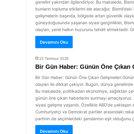
genelini yakından ilgilendiriyor. Bu makalede, Bismil
bunların topluma etkilerini ele alacağız. Bismil’de
gelişmelerin başında, bölgede artan güvenlik olay
güneydoğusunda yaşanan siyasi gerginlikler, Bismil’
olayları, yerel halkın huzurunu tehdit etmektedir. G
Devamını Oku
23 Temmuz 2026
Bir Gün Haber: Günün Öne Çıkan 
Bir Gün Haber: Günün Öne Çıkan Gelişmeleri Günümü
olayları ile dikkat çekiyor. Bugün, dünya genelind
Bu makalede, politikadan ekonomiye, sağlıktan çev
günün öne çıkan haberlerini sunmayı amaçlıyoruz. 
siyasi gelişme yaşandı. Özellikle ABD’de yaklaşan s
Cumhuriyetçi ve Demokrat partiler arasındaki reka
partinin de seçimlerdeki şanslarının eşit olduğunu 
Devamını Oku