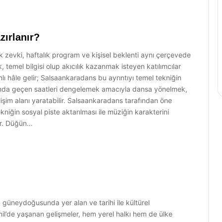
zırlanır?
zevki, haftalık program ve kişisel beklenti aynı çerçevede
 temel bilgisi olup akıcılık kazanmak isteyen katılımcılar
mlı hâle gelir; Salsaankaradans bu ayrıntıyı temel tekniğin
aşında geçen saatleri dengelemek amacıyla dansa yönelmek,
lişim alanı yaratabilir. Salsaankaradans tarafından öne
tekniğin sosyal piste aktarılması ile müziğin karakterini
ar. Düğün…
n güneydoğusunda yer alan ve tarihi ile kültürel
ismil’de yaşanan gelişmeler, hem yerel halkı hem de ülke