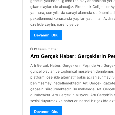
genelini yakından ilgilendiren olaylar arasında yer
çıkan olayları ele alacağız. Ekonomik Gelişmeler Ay
yanı sıra, son yıllarda sanayi alanında da önemli ad
paketlenmesi konusunda yapılan yatırımlar, Aydın
özellikle zeytin, narenciye ve…
Devamını Oku
19 Temmuz 2026
Artı Gerçek Haber: Gerçeklerin Pe
Artı Gerçek Haber: Gerçeklerin Peşinde Artı Gerçek
güncel olayları ve toplumsal meseleleri derinlemesi
platform, özellikle alternatif bakış açıları sunmayı
benimsemeyi hedeflemektedir. Artı Gerçek, gazeteci
çabasını sürdürmektedir. Bu makalede, Artı Gerçek’
durulacaktır. Artı Gerçek’in Misyonu Artı Gerçek’in 
sesini duyurmak ve haberleri nesnel bir şekilde ak
Devamını Oku