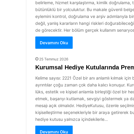
belirleme, hizmet karşılaştırma, kimlik doğrulama,
bütünlüklü bir yolculuktur. Bu makale güvenli belg
eylemini kontrol, doğrulama ve arşiv adımlarıyla bi
değil, yanlış kararların hangi riskleri doğurabileceği
de görecektir. Her bölüm gerçek kullanım senaryo
Devamını Oku
25 Temmuz 2026
Kurumsal Hediye Kutularında Pr
Kelime sayısı: 2221 Özel bir anı anlamlı kılmak içi
ayrıntılar çoğu zaman çok daha kalıcı konuşur. Ku
lüks, estetik ve kişisel anlamla birleştiği özel bir 
etmek, başarıyı kutlamak, sevgiyi göstermek ya da 
mesajı açık olmalıdır. HediyeKutusu, özenle seçilm
kişiselleştirme seçenekleriyle bir araya getirerek b
hediye kutusu yalnızca içindekilerle…
Devamını Oku