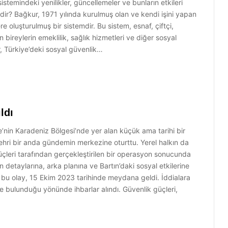
stemindeki yenilikler, güncellemeler ve bunların etkileri
ir? Bağkur, 1971 yılında kurulmuş olan ve kendi işini yapan
re oluşturulmuş bir sistemdir. Bu sistem, esnaf, çiftçi,
 bireylerin emeklilik, sağlık hizmetleri ve diğer sosyal
, Türkiye’deki sosyal güvenlik…
ldı
ye’nin Karadeniz Bölgesi’nde yer alan küçük ama tarihi bir
şehri bir anda gündemin merkezine oturttu. Yerel halkın da
güçleri tarafından gerçekleştirilen bir operasyon sonucunda
n detaylarına, arka planına ve Bartın’daki sosyal etkilerine
 bu olay, 15 Ekim 2023 tarihinde meydana geldi. İddialara
de bulunduğu yönünde ihbarlar alındı. Güvenlik güçleri,