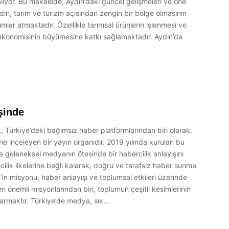
 alıyor. Bu makalede, Aydın’daki güncel gelişmeleri ve öne
dın, tarım ve turizm açısından zengin bir bölge olmasının
ımlar atmaktadır. Özellikle tarımsal ürünlerin işlenmesi ve
 ekonomisinin büyümesine katkı sağlamaktadır. Aydın’da
şinde
, Türkiye’deki bağımsız haber platformlarından biri olarak,
ne inceleyen bir yayın organıdır. 2019 yılında kurulan bu
 ve geleneksel medyanın ötesinde bir habercilik anlayışını
lik ilkelerine bağlı kalarak, doğru ve tarafsız haber sunma
in misyonu, haber anlayışı ve toplumsal etkileri üzerinde
en önemli misyonlarından biri, toplumun çeşitli kesimlerinin
tarmaktır. Türkiye’de medya, sık…