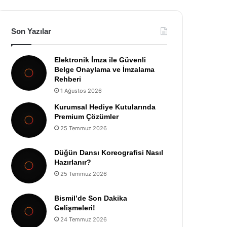
Son Yazılar
Elektronik İmza ile Güvenli
Belge Onaylama ve İmzalama
Rehberi
1 Ağustos 2026
Kurumsal Hediye Kutularında
Premium Çözümler
25 Temmuz 2026
Düğün Dansı Koreografisi Nasıl
Hazırlanır?
25 Temmuz 2026
Bismil’de Son Dakika
Gelişmeleri!
24 Temmuz 2026