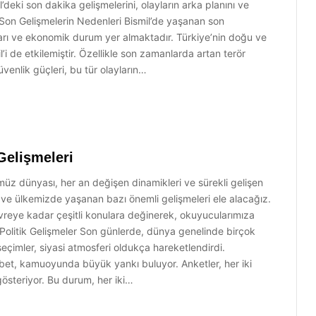
’deki son dakika gelişmelerini, olayların arka planını ve
ki Son Gelişmelerin Nedenleri Bismil’de yaşanan son
ları ve ekonomik durum yer almaktadır. Türkiye’nin doğu ve
i de etkilemiştir. Özellikle son zamanlarda artan terör
üvenlik güçleri, bu tür olayların…
Gelişmeleri
z dünyası, her an değişen dinamikleri ve sürekli gelişen
e ve ülkemizde yaşanan bazı önemli gelişmeleri ele alacağız.
reye kadar çeşitli konulara değinerek, okuyucularımıza
Politik Gelişmeler Son günlerde, dünya genelinde birçok
eçimler, siyasi atmosferi oldukça hareketlendirdi.
bet, kamuoyunda büyük yankı buluyor. Anketler, her iki
gösteriyor. Bu durum, her iki…