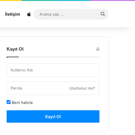
Sitemap
Arama
İletişim
yap
...
Kayıt Ol
Unuttunuz mu?
Beni hatırla
Kayıt Ol