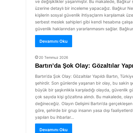
ve değişiklikler yaşanmıştır. Bu makalede, Bağkur si
üzerine detaylı bir inceleme yapacağız. Bağkur Ned
kişilerin sosyal güvenlik ihtiyaçlarını karşılamak üze
serbest meslek sahipleri gibi kendi hesabına çalışan
güvenlik haklarından yararlanmasını sağlar. Bağkur
Devamını Oku
20 Temmuz 2026
Bartın’da Şok Olay: Gözaltılar Yapı
Bartın’da Şok Olay: Gözaltılar Yapıldı Bartın, Türki
şehirdir. Son günlerde yaşanan bir olay, bu sakin 
büyük bir şaşkınlıkla karşıladığı olayda, güvenlik 
çok sayıda kişi gözaltına alındı. Bu makalede, olayı
değineceğiz. Olayın Gelişimi Bartın’da gerçekleşen
göre, şehirde bir grup insanın yasa dışı faaliyetler
yapılan bu ihbarlar…
Devamını Oku