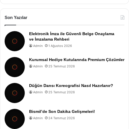
Son Yazılar
Elektronik İmza ile Güvenli Belge Onaylama
ve İmzalama Rehberi
Admin
1 Ağustos 2026
Kurumsal Hediye Kutularında Premium Çözümler
Admin
25 Temmuz 2026
Düğün Dansı Koreografisi Nasıl Hazırlanır?
Admin
25 Temmuz 2026
Bismil’de Son Dakika Gelişmeleri!
Admin
24 Temmuz 2026