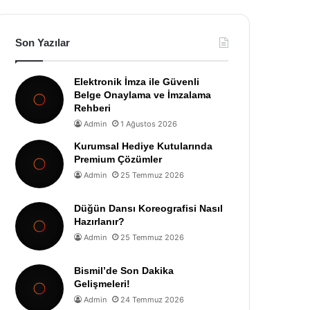
Son Yazılar
Elektronik İmza ile Güvenli
Belge Onaylama ve İmzalama
Rehberi
Admin
1 Ağustos 2026
Kurumsal Hediye Kutularında
Premium Çözümler
Admin
25 Temmuz 2026
Düğün Dansı Koreografisi Nasıl
Hazırlanır?
Admin
25 Temmuz 2026
Bismil’de Son Dakika
Gelişmeleri!
Admin
24 Temmuz 2026