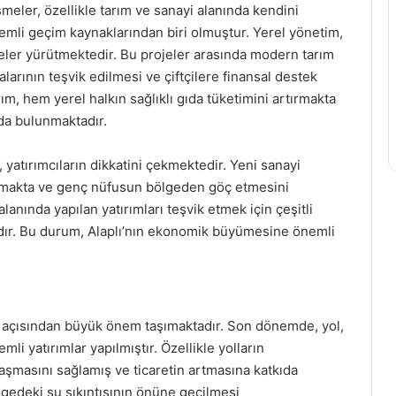
eler, özellikle tarım ve sanayi alanında kendini
emli geçim kaynaklarından biri olmuştur. Yerel yönetim,
jeler yürütmektedir. Bu projeler arasında modern tarım
alarının teşvik edilmesi ve çiftçilere finansal destek
ım, hem yerel halkın sağlıklı gıda tüketimini artırmakta
da bulunmaktadır.
, yatırımcıların dikkatini çekmektedir. Yeni sanayi
rtırmakta ve genç nüfusun bölgeden göç etmesini
lanında yapılan yatırımları teşvik etmek için çeşitli
adır. Bu durum, Alaplı’nın ekonomik büyümesine önemli
imi açısından büyük önem taşımaktadır. Son dönemde, yol,
emli yatırımlar yapılmıştır. Özellikle yolların
laşmasını sağlamış ve ticaretin artmasına katkıda
lgedeki su sıkıntısının önüne geçilmesi