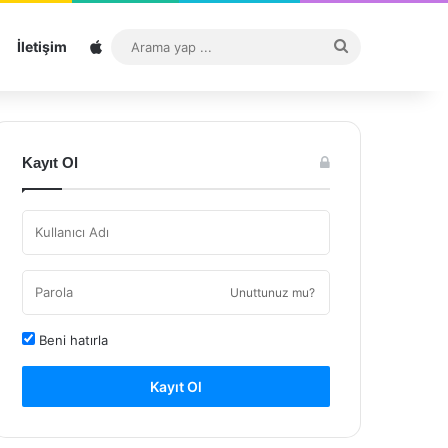
Sitemap
Arama
İletişim
yap
...
Kayıt Ol
Unuttunuz mu?
Beni hatırla
Kayıt Ol