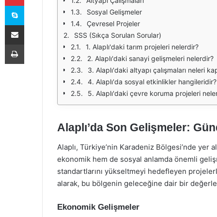
Altyapı Çalışmaları
Skype
Sosyal Gelişmeler
Çevresel Projeler
E-Posta ile paylaş
SSS (Sıkça Sorulan Sorular)
Yazdır
1. Alaplı'daki tarım projeleri nelerdir?
2. Alaplı'daki sanayi gelişmeleri nelerdir?
3. Alaplı'daki altyapı çalışmaları neleri 
4. Alaplı'da sosyal etkinlikler hangileridir?
5. Alaplı'daki çevre koruma projeleri nele
Alaplı’da Son Gelişmeler: Gü
Alaplı, Türkiye’nin Karadeniz Bölgesi’nde yer al
ekonomik hem de sosyal anlamda önemli gelişm
standartlarını yükseltmeyi hedefleyen projelerl
alarak, bu bölgenin geleceğine dair bir değerl
Ekonomik Gelişmeler