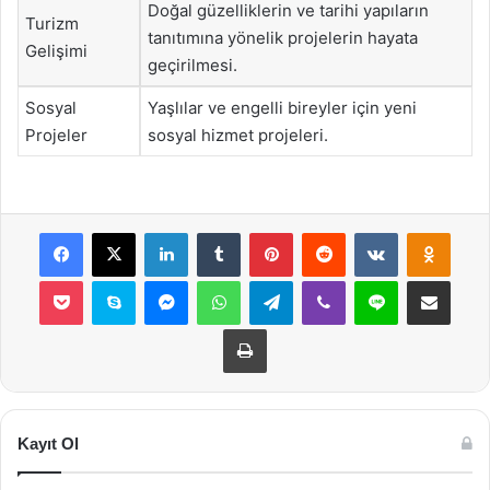
Doğal güzelliklerin ve tarihi yapıların
Turizm
tanıtımına yönelik projelerin hayata
Gelişimi
geçirilmesi.
Sosyal
Yaşlılar ve engelli bireyler için yeni
Projeler
sosyal hizmet projeleri.
Facebook
X
LinkedIn
Tumblr
Pinterest
Reddit
VKontakte
Odnok
Pocket
Skype
Messenger
WhatsApp
Telegram
Viber
Line
E-Posta ile payla
Yazdır
Kayıt Ol