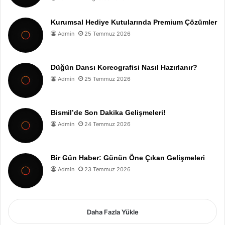
Kurumsal Hediye Kutularında Premium Çözümler
Admin
25 Temmuz 2026
Düğün Dansı Koreografisi Nasıl Hazırlanır?
Admin
25 Temmuz 2026
Bismil’de Son Dakika Gelişmeleri!
Admin
24 Temmuz 2026
Bir Gün Haber: Günün Öne Çıkan Gelişmeleri
Admin
23 Temmuz 2026
Daha Fazla Yükle