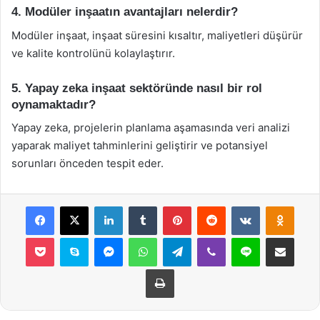
4. Modüler inşaatın avantajları nelerdir?
Modüler inşaat, inşaat süresini kısaltır, maliyetleri düşürür
ve kalite kontrolünü kolaylaştırır.
5. Yapay zeka inşaat sektöründe nasıl bir rol
oynamaktadır?
Yapay zeka, projelerin planlama aşamasında veri analizi
yaparak maliyet tahminlerini geliştirir ve potansiyel
sorunları önceden tespit eder.
Facebook
X
LinkedIn
Tumblr
Pinterest
Reddit
VKontakte
Odnok
Pocket
Skype
Messenger
WhatsApp
Telegram
Viber
Line
E-Posta ile payla
Yazdır