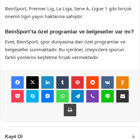
BeinSport, Premier Lig, La Liga, Serie A, Ligue 1 gibi birçok
önemli ligin yayın haklarına sahiptir.
BeinSport’ta özel programlar ve belgeseller var mı?
Evet, BeinSport, spor dünyasına dair özel programlar ve
belgeseller sunmaktadır. Bu içerikler, izleyicilere sporun
farklı yönlerini keşfetme fırsatı vermektedir.
Facebook
X
LinkedIn
Tumblr
Pinterest
Reddit
VKontakte
Odnok
Pocket
Skype
Messenger
WhatsApp
Telegram
Viber
Line
E-Posta ile payla
Yazdır
Kayıt Ol