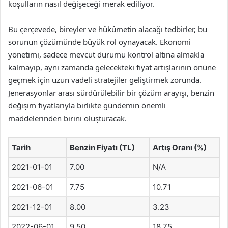
koşulların nasıl değişeceği merak ediliyor.
Bu çerçevede, bireyler ve hükûmetin alacağı tedbirler, bu
sorunun çözümünde büyük rol oynayacak. Ekonomi
yönetimi, sadece mevcut durumu kontrol altına almakla
kalmayıp, aynı zamanda gelecekteki fiyat artışlarının önüne
geçmek için uzun vadeli stratejiler geliştirmek zorunda.
Jenerasyonlar arası sürdürülebilir bir çözüm arayışı, benzin
değişim fiyatlarıyla birlikte gündemin önemli
maddelerinden birini oluşturacak.
Tarih
Benzin Fiyatı (TL)
Artış Oranı (%)
2021-01-01
7.00
N/A
2021-06-01
7.75
10.71
2021-12-01
8.00
3.23
2022-06-01
9.50
18.75