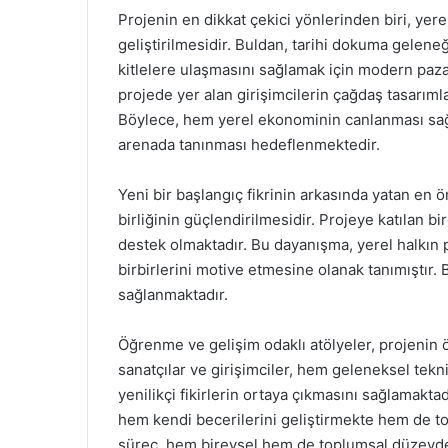
Projenin en dikkat çekici yönlerinden biri, yerel
geliştirilmesidir. Buldan, tarihi dokuma gelene
kitlelere ulaşmasını sağlamak için modern paza
projede yer alan girişimcilerin çağdaş tasarımla
Böylece, hem yerel ekonominin canlanması sağ
arenada tanınması hedeflenmektedir.
Yeni bir başlangıç fikrinin arkasında yatan en 
birliğinin güçlendirilmesidir. Projeye katılan bi
destek olmaktadır. Bu dayanışma, yerel halkın pr
birbirlerini motive etmesine olanak tanımıştır. 
sağlanmaktadır.
Öğrenme ve gelişim odaklı atölyeler, projenin ö
sanatçılar ve girişimciler, hem geleneksel tek
yenilikçi fikirlerin ortaya çıkmasını sağlamaktadı
hem kendi becerilerini geliştirmekte hem de t
süreç, hem bireysel hem de toplumsal düzeyde