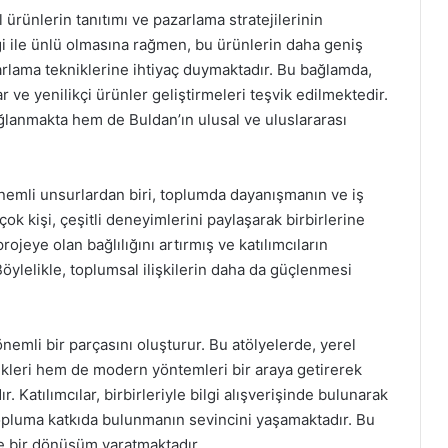
 ürünlerin tanıtımı ve pazarlama stratejilerinin
ği ile ünlü olmasına rağmen, bu ürünlerin daha geniş
rlama tekniklerine ihtiyaç duymaktadır. Bu bağlamda,
r ve yenilikçi ürünler geliştirmeleri teşvik edilmektedir.
lanmakta hem de Buldan’ın ulusal ve uluslararası
önemli unsurlardan biri, toplumda dayanışmanın ve iş
rçok kişi, çeşitli deneyimlerini paylaşarak birbirlerine
ojeye olan bağlılığını artırmış ve katılımcıların
Böylelikle, toplumsal ilişkilerin daha da güçlenmesi
nemli bir parçasını oluşturur. Bu atölyelerde, yerel
nikleri hem de modern yöntemleri bir araya getirerek
r. Katılımcılar, birbirleriyle bilgi alışverişinde bulunarak
opluma katkıda bulunmanın sevincini yaşamaktadır. Bu
 bir dönüşüm yaratmaktadır.