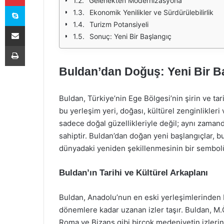
Gelenekten Modernizasyona
Skype
Ekonomik Yenilikler ve Sürdürülebilirlik
Turizm Potansiyeli
E-Posta ile paylaş
Sonuç: Yeni Bir Başlangıç
Yazdır
Buldan’dan Doğuş: Yeni Bir B
Buldan, Türkiye’nin Ege Bölgesi’nin şirin ve tar
bu yerleşim yeri, doğası, kültürel zenginlikler
sadece doğal güzellikleriyle değil; aynı zamand
sahiptir. Buldan’dan doğan yeni başlangıçlar, b
dünyadaki yeniden şekillenmesinin bir sembol
Buldan’ın Tarihi ve Kültürel Arkaplanı
Buldan, Anadolu’nun en eski yerleşimlerinden bi
dönemlere kadar uzanan izler taşır. Buldan, M.Ö. 3
Roma ve Bizans gibi birçok medeniyetin izleri