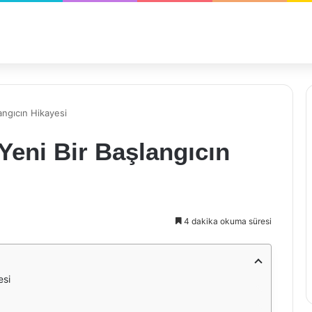
angıcın Hikayesi
eni Bir Başlangıcın
4 dakika okuma süresi
esi