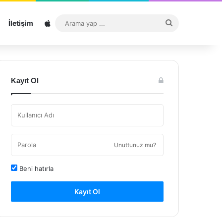
Sitemap
Arama
İletişim
yap
...
Kayıt Ol
Unuttunuz mu?
Beni hatırla
Kayıt Ol