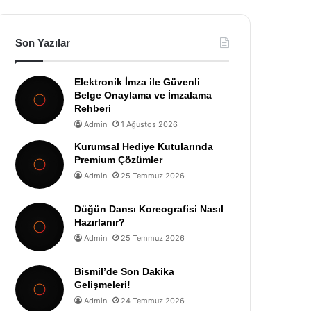
Son Yazılar
Elektronik İmza ile Güvenli
Belge Onaylama ve İmzalama
Rehberi
Admin
1 Ağustos 2026
Kurumsal Hediye Kutularında
Premium Çözümler
Admin
25 Temmuz 2026
Düğün Dansı Koreografisi Nasıl
Hazırlanır?
Admin
25 Temmuz 2026
Bismil’de Son Dakika
Gelişmeleri!
Admin
24 Temmuz 2026