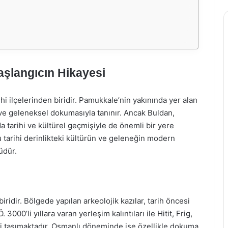
aşlangıcın Hikayesi
ihi ilçelerinden biridir. Pamukkale’nin yakınında yer alan
i ve geleneksel dokumasıyla tanınır. Ancak Buldan,
a tarihi ve kültürel geçmişiyle de önemli bir yere
u tarihi derinlikteki kültürün ve geleneğin modern
üdür.
ridir. Bölgede yapılan arkeolojik kazılar, tarih öncesi
000’li yıllara varan yerleşim kalıntıları ile Hitit, Frig,
ni taşımaktadır. Osmanlı döneminde ise özellikle dokuma