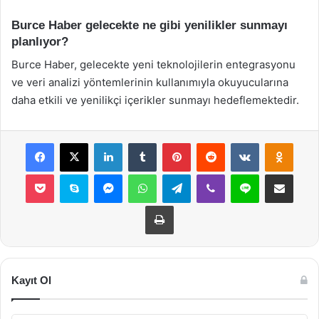
Burce Haber gelecekte ne gibi yenilikler sunmayı
planlıyor?
Burce Haber, gelecekte yeni teknolojilerin entegrasyonu
ve veri analizi yöntemlerinin kullanımıyla okuyucularına
daha etkili ve yenilikçi içerikler sunmayı hedeflemektedir.
Facebook
X
LinkedIn
Tumblr
Pinterest
Reddit
VKontakte
Odnok
Pocket
Skype
Messenger
WhatsApp
Telegram
Viber
Line
E-Posta ile payla
Yazdır
Kayıt Ol