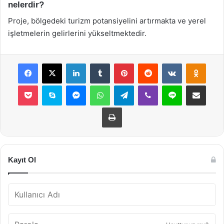
nelerdir?
Proje, bölgedeki turizm potansiyelini artırmakta ve yerel
işletmelerin gelirlerini yükseltmektedir.
Facebook
X
LinkedIn
Tumblr
Pinterest
Reddit
VKontakte
Odnok
Pocket
Skype
Messenger
WhatsApp
Telegram
Viber
Line
E-Posta ile payla
Yazdır
Kayıt Ol