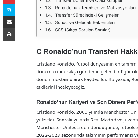
Transfer Dönemi ve Olası Kulüpler
Skype
Ronaldo'nun Tercihleri ve Motivasyonları
Transfer Sürecindeki Gelişmeler
E-Posta ile paylaş
Sonuç ve Gelecek Beklentileri
Yazdır
SSS (Sıkça Sorulan Sorular)
C Ronaldo’nun Transferi Hakk
Cristiano Ronaldo, futbol dünyasının en tanınmış
dönemlerinde sıkça gündeme gelen bir figür olm
dönüm noktası olarak kaydedildi. Bu yazıda, Ron
etkilerini inceleyeceğiz.
Ronaldo’nun Kariyeri ve Son Dönem Per
Cristiano Ronaldo, 2003 yılında Manchester Uni
yükseldi. Sonraki yıllarda Real Madrid ve Juven
Manchester United’a geri döndüğünde, futbolsev
2022-2023 sezonunda takımının performansı ve ke