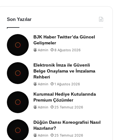
Son Yazılar
BJK Haber Twitter’da Güncel
Gelişmeler
Admin
8 Ağustos 2026
Elektronik İmza ile Güvenli
Belge Onaylama ve İmzalama
Rehberi
Admin
1 Ağustos 2026
Kurumsal Hediye Kutularında
Premium Çözümler
Admin
25 Temmuz 2026
Düğün Dansı Koreografisi Nasıl
Hazırlanır?
Admin
25 Temmuz 2026