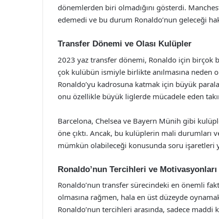
dönemlerden biri olmadığını gösterdi. Manchest
edemedi ve bu durum Ronaldo’nun geleceği hakk
Transfer Dönemi ve Olası Kulüpler
2023 yaz transfer dönemi, Ronaldo için birçok be
çok kulübün ismiyle birlikte anılmasına neden ol
Ronaldo’yu kadrosuna katmak için büyük paralar 
onu özellikle büyük liglerde mücadele eden takıml
Barcelona, Chelsea ve Bayern Münih gibi kulüple
öne çıktı. Ancak, bu kulüplerin mali durumları v
mümkün olabileceği konusunda soru işaretleri y
Ronaldo’nun Tercihleri ve Motivasyonları
Ronaldo’nun transfer sürecindeki en önemli faktö
olmasına rağmen, hala en üst düzeyde oynamak 
Ronaldo’nun tercihleri arasında, sadece maddi k