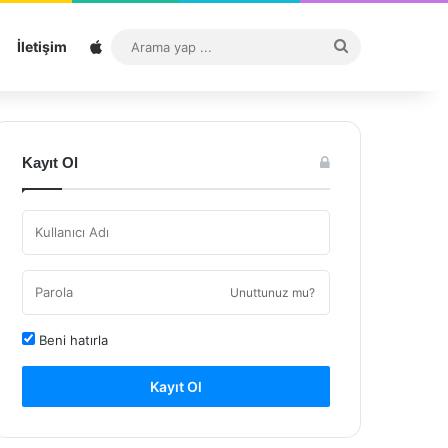
Sitemap
Arama
İletişim
yap
...
Kayıt Ol
Unuttunuz mu?
Beni hatırla
Kayıt Ol