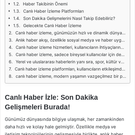
Haber Takibinin Önemi
Canlı Haber İzleme Platformları
Son Dakika Gelişmelerini Nasıl Takip Edebiliriz?
Gelecekte Canlı Haber İzleme
Canlı haber izleme, günümüzün hızlı ve dinamik dünyasında giderek daha fazla önem kazanmaktadır. İnsanlar, anlık gelişmelere, olaylara ve haberlere ulaşmak için çeşitli platformlara yöneliyor. Özellikle, internetin sunduğu olanaklarla, haber almak artık daha da kolay hale geldi. Mobil cihazların yaygınlaşmasıyla birlikte, insanlar her an her yerde haberlere ulaşabiliyor. Bu durum, özellikle önemli olaylar ve kriz anlarında büyük bir avantaj sağlıyor.
Anlık haber akışı, özellikle sosyal medya ve haber uygulamaları üzerinden gerçekleşiyor. Kullanıcılar, gerçek zamanlı bildirimlerle gelişmeleri takip edebiliyor. Bu sayede, siber dünyada önemli bir yer tutan sosyal medya platformları, haber kaynakları haline geldi. Ancak, bu durum beraberinde bazı sorunları da getiriyor. Yanlış bilgi ve dezenformasyonun yayılması, anlık haber akışının en büyük tehditlerinden biri. Bu nedenle, güvenilir kaynaklardan haber almak her zamankinden daha önemli.
Canlı haber izleme hizmetleri, kullanıcıların ihtiyaçlarına göre çeşitleniyor. Bazı platformlar, video yayınlarıyla anlık gelişmeleri aktarırken, bazıları metin tabanlı içeriklerle bilgilendiriyor. Farklı medya formatları, kullanıcıların tercihine göre değişiklik gösteriyor. Özellikle genç nesil, görsel içeriklere daha fazla ilgi gösteriyor. Bu eğilim, haberlerin sunum şekillerini de etkiliyor. Görsel ve etkileşimli içerikler, kullanıcıların dikkatini çekmede daha etkili oluyor.
Canlı haber izleme, sadece bireysel kullanıcılar için değil, aynı zamanda işletmeler ve profesyoneller için de kritik bir öneme sahip. İş dünyasında, gelişmelerin anlık olarak takip edilmesi, stratejik kararlar almak için gereklidir. Örneğin, borsa hareketleri, ekonomik veriler veya sektörel gelişmeler, yatırımcılar ve işletme sahipleri için hayati önem taşır. Bu nedenle, profesyonellerin güvenilir ve hızlı bilgiye ulaşması, rekabet avantajı sağlamada önemli bir rol oynar.
Yerel ve uluslararası haberlerin yanı sıra, spor, kültür ve sanat gibi alanlardaki gelişmeler de canlı haber akışında yer alıyor. Özellikle büyük spor etkinlikleri sırasında, anlık skorlar ve olaylar takip ediliyor. Bu durum, sporseverlerin heyecanını artırıyor ve etkinliklerin daha dinamik bir şekilde takip edilmesini sağlıyor. Kültürel etkinlikler ve sanat dünyasındaki gelişmeler de, haber izleyicileri için ilgi çekici konular arasında yer alıyor.
Canlı haber izleme platformları, kullanıcıların etkileşimde bulunmasına da olanak tanıyor. Kullanıcılar, haberler hakkında yorum yapabilir, paylaşımlarda bulunabilir ve kendi görüşlerini ifade edebilir. Bu etkileşim, haberlere farklı bakış açıları kazandırıyor ve toplumsal tartışmalara zemin hazırlıyor. Ayrıca, kullanıcılar arasında bilgi alışverişi sağlanması, gündemi daha kapsamlı bir şekilde anlamalarına yardımcı oluyor.
canlı haber izleme, modern yaşamın vazgeçilmez bir parçası haline gelmiştir. Anlık gelişmelere erişim, bireylerin ve toplulukların bilinçli kararlar almasına olanak tanır. Bu nedenle, güvenilir kaynaklardan haber almak, her zamankinden daha önemli bir hale gelmiştir. Gelecekte, teknoloji ve internetin gelişimi ile birlikte canlı haber izleme yöntemlerinin de daha da çeşitlenmesi beklenmektedir.
Canlı Haber İzle: Son Dakika
Gelişmeleri Burada!
Günümüz dünyasında bilgiye ulaşmak, her zamankinden
daha hızlı ve kolay hale gelmiştir. Özellikle medya ve
iletişim teknolojilerinin gelişmesiyle birlikte, anlık haber