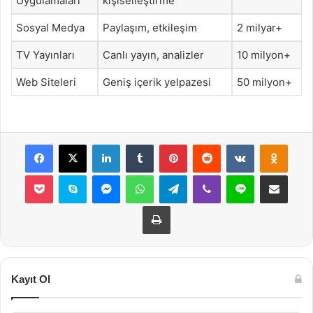
Uygulamaları
kişiselleştirme
Sosyal Medya
Paylaşım, etkileşim
2 milyar+
TV Yayınları
Canlı yayın, analizler
10 milyon+
Web Siteleri
Geniş içerik yelpazesi
50 milyon+
Facebook
X
LinkedIn
Tumblr
Pinterest
Reddit
VKontakte
Odnok
Pocket
Skype
Messenger
WhatsApp
Telegram
Viber
Line
E-Posta ile payla
Yazdır
Kayıt Ol