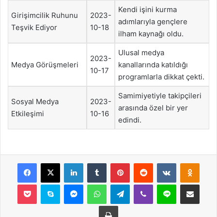
Kendi işini kurma
Girişimcilik Ruhunu
2023-
adımlarıyla gençlere
Teşvik Ediyor
10-18
ilham kaynağı oldu.
Ulusal medya
2023-
Medya Görüşmeleri
kanallarında katıldığı
10-17
programlarla dikkat çekti.
Samimiyetiyle takipçileri
Sosyal Medya
2023-
arasında özel bir yer
Etkileşimi
10-16
edindi.
Facebook
X
LinkedIn
Tumblr
Pinterest
Reddit
VKontakte
Odnok
Pocket
Skype
Messenger
WhatsApp
Telegram
Viber
Line
E-Posta ile payla
Yazdır