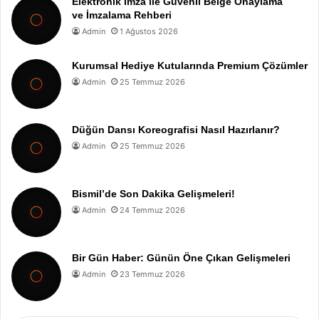
Elektronik İmza ile Güvenli Belge Onaylama
ve İmzalama Rehberi
Admin
1 Ağustos 2026
Kurumsal Hediye Kutularında Premium Çözümler
Admin
25 Temmuz 2026
Düğün Dansı Koreografisi Nasıl Hazırlanır?
Admin
25 Temmuz 2026
Bismil’de Son Dakika Gelişmeleri!
Admin
24 Temmuz 2026
Bir Gün Haber: Günün Öne Çıkan Gelişmeleri
Admin
23 Temmuz 2026