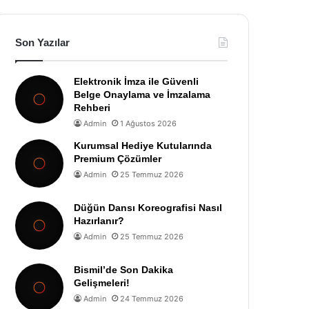
Son Yazılar
Elektronik İmza ile Güvenli
Belge Onaylama ve İmzalama
Rehberi
Admin
1 Ağustos 2026
Kurumsal Hediye Kutularında
Premium Çözümler
Admin
25 Temmuz 2026
Düğün Dansı Koreografisi Nasıl
Hazırlanır?
Admin
25 Temmuz 2026
Bismil’de Son Dakika
Gelişmeleri!
Admin
24 Temmuz 2026