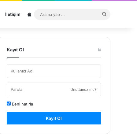
Sitemap
Arama
İletişim
yap
...
Kayıt Ol
Unuttunuz mu?
Beni hatırla
Kayıt Ol