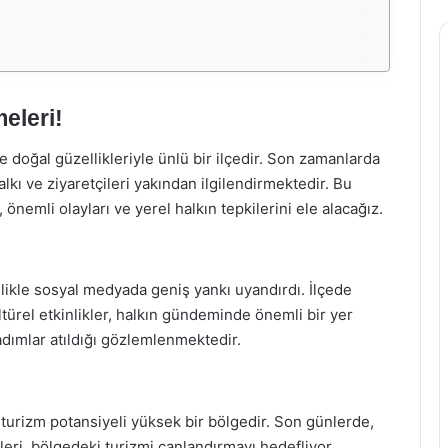
eleri!
ve doğal güzellikleriyle ünlü bir ilçedir. Son zamanlarda
kı ve ziyaretçileri yakından ilgilendirmektedir. Bu
nemli olayları ve yerel halkın tepkilerini ele alacağız.
likle sosyal medyada geniş yankı uyandırdı. İlçede
ültürel etkinlikler, halkın gündeminde önemli bir yer
adımlar atıldığı gözlemlenmektedir.
le turizm potansiyeli yüksek bir bölgedir. Son günlerde,
leri, bölgedeki turizmi canlandırmayı hedefliyor.