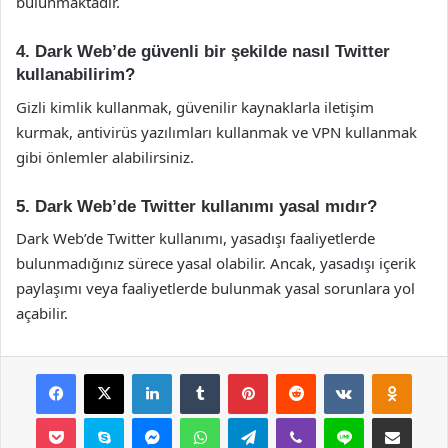
bulunmaktadır.
4. Dark Web’de güvenli bir şekilde nasıl Twitter
kullanabilirim?
Gizli kimlik kullanmak, güvenilir kaynaklarla iletişim
kurmak, antivirüs yazılımları kullanmak ve VPN kullanmak
gibi önlemler alabilirsiniz.
5. Dark Web’de Twitter kullanımı yasal mıdır?
Dark Web’de Twitter kullanımı, yasadışı faaliyetlerde
bulunmadığınız sürece yasal olabilir. Ancak, yasadışı içerik
paylaşımı veya faaliyetlerde bulunmak yasal sorunlara yol
açabilir.
Facebook
X
LinkedIn
Tumblr
Pinterest
Reddit
VKontakte
Odnok
Pocket
Skype
Messenger
WhatsApp
Telegram
Viber
Line
E-Posta ile payla