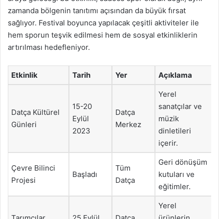
zamanda bölgenin tanıtımı açısından da büyük fırsat
sağlıyor. Festival boyunca yapılacak çeşitli aktiviteler ile
hem sporun teşvik edilmesi hem de sosyal etkinliklerin
artırılması hedefleniyor.
Etkinlik
Tarih
Yer
Açıklama
Yerel
15-20
sanatçılar ve
Datça Kültürel
Datça
Eylül
müzik
Günleri
Merkez
2023
dinletileri
içerir.
Geri dönüşüm
Çevre Bilinci
Tüm
Başladı
kutuları ve
Projesi
Datça
eğitimler.
Yerel
Tarımcılar
25 Eylül
Datça
ürünlerin