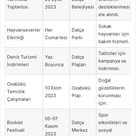
Toplantısı
2023
Belediyesi
desteklenmesi
ele alındı.
Sokak
Hayvanseverler
Her
Datça
hayvanları için
Etkinliği
Cumartesi
Parkı
bakım hizmeti.
Tatilciler için
Deniz Turizmi
Yaz
Datça
kampanya ve
İndirimleri
Boyunca
Plajları
indirimler.
Doğal
Ovabükü
10 Ekim
Ovabükü
güzelliklerin
Temizlik
2023
Plajı
korunması
Çalışmaları
için.
Spor
05-07
Bisiklet
Datça
etkinlikleri ve
Kasım
Festivali
Merkez
sosyal
2023