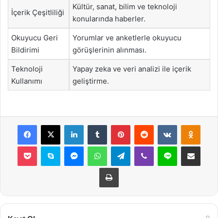
Kültür, sanat, bilim ve teknoloji
İçerik Çeşitliliği
konularında haberler.
Okuyucu Geri
Yorumlar ve anketlerle okuyucu
Bildirimi
görüşlerinin alınması.
Teknoloji
Yapay zeka ve veri analizi ile içerik
Kullanımı
geliştirme.
Facebook
X
LinkedIn
Tumblr
Pinterest
Reddit
VKontakte
Odnok
Pocket
Skype
Messenger
WhatsApp
Telegram
Viber
Line
E-Posta ile payla
Yazdır