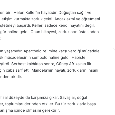
n biri, Helen Keller’ın hayatıdır. Doğuştan sağır ve
a iletişim kurmakta zorluk çekti. Ancak azmi ve öğretmeni
fetmeyi başardı. Keller, sadece kendi hayatını değil,
 figür haline geldi. Onun hikayesi, zorlukların üstesinden
.
nın yaşamıdır. Apartheid rejimine karşı verdiği mücadele
lük mücadelesinin sembolü haline geldi. Hapiste
iştirdi. Serbest kaldıktan sonra, Güney Afrika’nın ilk
n çaba sarf etti. Mandela’nın hayatı, zorlukların insanı
nden biridir.
msal düzeyde de karşımıza çıkar. Savaşlar, doğal
er, toplumları derinden etkiler. Bu tür zorluklarla başa
yanışma içinde olmasını gerektirir.