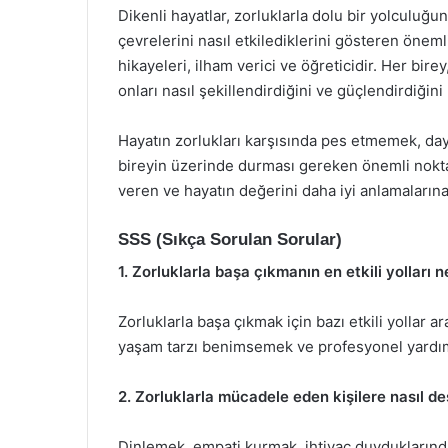
Dikenli hayatlar, zorluklarla dolu bir yolculuğu
çevrelerini nasıl etkilediklerini gösteren öneml
hikayeleri, ilham verici ve öğreticidir. Her bir
onları nasıl şekillendirdiğini ve güçlendirdiğin
Hayatın zorlukları karşısında pes etmemek, da
bireyin üzerinde durması gereken önemli noktala
veren ve hayatın değerini daha iyi anlamaların
SSS (Sıkça Sorulan Sorular)
1. Zorluklarla başa çıkmanın en etkili yolları n
Zorluklarla başa çıkmak için bazı etkili yollar
yaşam tarzı benimsemek ve profesyonel yardım 
2. Zorluklarla mücadele eden kişilere nasıl de
Dinlemek, empati kurmak, ihtiyaç duyduklarında