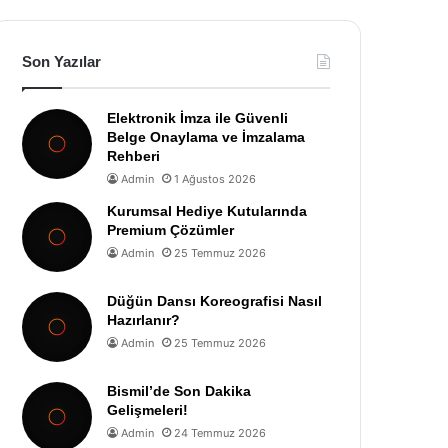
Son Yazılar
Elektronik İmza ile Güvenli
Belge Onaylama ve İmzalama
Rehberi
Admin
1 Ağustos 2026
Kurumsal Hediye Kutularında
Premium Çözümler
Admin
25 Temmuz 2026
Düğün Dansı Koreografisi Nasıl
Hazırlanır?
Admin
25 Temmuz 2026
Bismil’de Son Dakika
Gelişmeleri!
Admin
24 Temmuz 2026