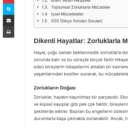
İlham Veren Hikayeler
Skype
Toplumsal Zorluklarla Mücadele
İçsel Mücadeleler
E-Posta ile paylaş
SSS (Sıkça Sorulan Sorular)
Yazdır
Dikenli Hayatlar: Zorluklarla 
Hayat, çoğu zaman beklenmedik zorluklarla dolud
zorunda kalır ve bu süreçte birçok farklı hikaye
eden bireylerin hikayelerini anlatan bir kavram
yaşamlarından kesitler sunarak, bu mücadelele
Zorlukların Doğası
Zorluklar, hayatın kaçınılmaz bir parçasıdır. Ekon
ve kişisel kayıplar gibi pek çok faktör, bireylerin
şekillerde etkiler. Bazıları bu engellerin üstes
durumlarla başa çıkmakta zorlanabilir. Ancak, 