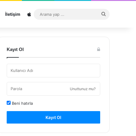
Sitemap
Arama
İletişim
yap
...
Kayıt Ol
Unuttunuz mu?
Beni hatırla
Kayıt Ol