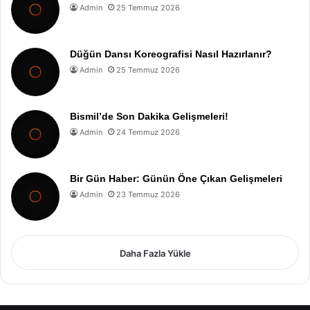
Admin
25 Temmuz 2026
Düğün Dansı Koreografisi Nasıl Hazırlanır?
Admin
25 Temmuz 2026
Bismil’de Son Dakika Gelişmeleri!
Admin
24 Temmuz 2026
Bir Gün Haber: Günün Öne Çıkan Gelişmeleri
Admin
23 Temmuz 2026
Daha Fazla Yükle