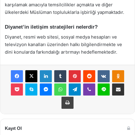
karşılamak amacıyla temsilcilikler açmakta ve diğer
ülkelerdeki Müslüman topluluklarla işbirliği yapmaktadır.
Diyanet’in iletişim stratejileri nelerdir?
Diyanet, resmi web sitesi, sosyal medya hesapları ve
televizyon kanalları üzerinden halkı bilgilendirmekte ve
dini konularda farkındalığı artırmayı hedeflemektedir.
Facebook
X
LinkedIn
Tumblr
Pinterest
Reddit
VKontakte
Odnok
Pocket
Skype
Messenger
WhatsApp
Telegram
Viber
Line
E-Posta ile payla
Yazdır
Kayıt Ol