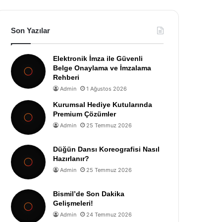
Son Yazılar
Elektronik İmza ile Güvenli
Belge Onaylama ve İmzalama
Rehberi
Admin
1 Ağustos 2026
Kurumsal Hediye Kutularında
Premium Çözümler
Admin
25 Temmuz 2026
Düğün Dansı Koreografisi Nasıl
Hazırlanır?
Admin
25 Temmuz 2026
Bismil’de Son Dakika
Gelişmeleri!
Admin
24 Temmuz 2026