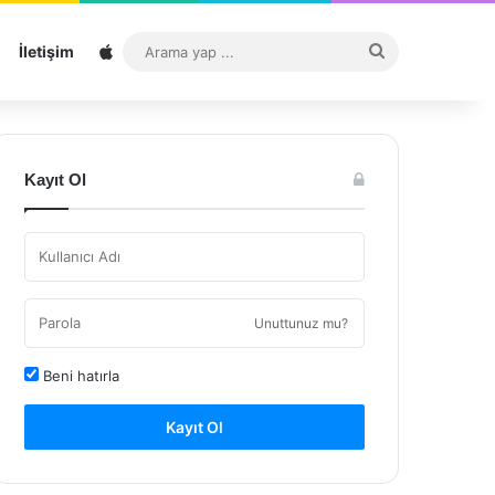
Sitemap
Arama
İletişim
yap
...
Kayıt Ol
Unuttunuz mu?
Beni hatırla
Kayıt Ol