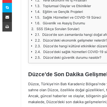
Yerel Ekonomi ve İş Fırsatları
Skype
Toplumsal Olaylar ve Etkinlikler
Eğitim ve Gençlik Projeleri
E-Posta ile paylaş
Sağlık Hizmetleri ve COVID-19 Süreci
Yazdır
Güvenlik ve Asayiş Durumu
SSS (Sıkça Sorulan Sorular)
Düzce'de son zamanlarda hangi doğal af
Düzce'deki ekonomik gelişmeler nelerdir
Düzce'de hangi kültürel etkinlikler düzen
Düzce'deki sağlık hizmetleri COVID-19 sü
Düzce'deki güvenlik durumu nasıldır?
Düzce’de Son Dakika Gelişmele
Düzce, Türkiye’nin Batı Karadeniz Bölgesi’nde ye
sahne olan Düzce, özellikle doğal güzellikleri, t
Ancak, güncel haberler ve olaylar, bölgenin gü
makalede, Düzce’deki son dakika gelişmelerini, 