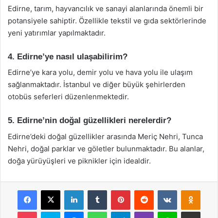
Edirne, tarım, hayvancılık ve sanayi alanlarında önemli bir
potansiyele sahiptir. Özellikle tekstil ve gıda sektörlerinde
yeni yatırımlar yapılmaktadır.
4. Edirne’ye nasıl ulaşabilirim?
Edirne’ye kara yolu, demir yolu ve hava yolu ile ulaşım
sağlanmaktadır. İstanbul ve diğer büyük şehirlerden
otobüs seferleri düzenlenmektedir.
5. Edirne’nin doğal güzellikleri nerelerdir?
Edirne’deki doğal güzellikler arasında Meriç Nehri, Tunca
Nehri, doğal parklar ve göletler bulunmaktadır. Bu alanlar,
doğa yürüyüşleri ve piknikler için idealdir.
Facebook
X
LinkedIn
Tumblr
Pinterest
Reddit
VKontakte
Odnok
Pocket
Skype
Messenger
WhatsApp
Telegram
Viber
Line
E-Posta ile payla