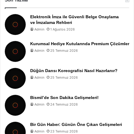
Elektronik İmza ile Güvenli Belge Onaylama
ve İmzalama Rehberi
Admin
1 Ağustos 2026
Kurumsal Hediye Kutularında Premium Çözümler
Admin
25 Temmuz 2026
Düğün Dansı Koreografisi Nasıl Hazırlanır?
Admin
25 Temmuz 2026
Bismil’de Son Dakika Gelişmeleri!
Admin
24 Temmuz 2026
Bir Gün Haber: Günün Öne Çıkan Gelişmeleri
Admin
23 Temmuz 2026