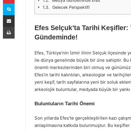
Medya Gündeminde Efes
Skype
Gelecek Perspektifi
E-Posta ile paylaş
Efes Selçuk’ta Tarihi Keşifler
Yazdır
Gündeminde!
Efes, Türkiye’nin İzmir ilinin Selçuk ilçesinde ye
ile dünya genelinde büyük bir üne sahiptir. Bu
önemli merkezlerinden biri olmuş ve günümüze 
Efes’in tarihi kalıntıları, arkeologlar ve tarihçi
yeni keşif, tarih sayfalarına yeni bir soluk e
arkeolojik buluntular, medyada büyük bir yankı
Buluntuların Tarihi Önemi
Son yıllarda Efes’te gerçekleştirilen kazı çalışm
anlaşılmasına katkıda bulunmuştur. Bu keşifler 