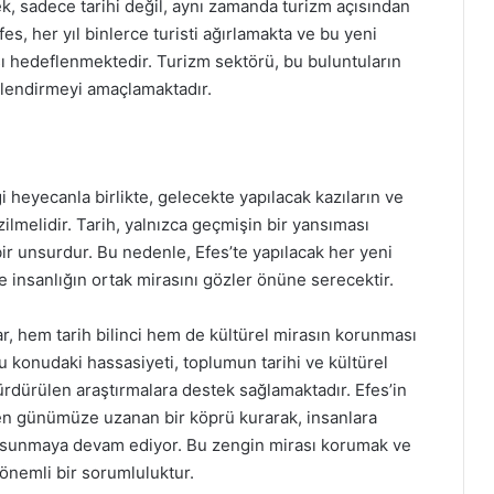
k, sadece tarihi değil, aynı zamanda turizm açısından
es, her yıl binlerce turisti ağırlamakta ve bu yeni
sı hedeflenmektedir. Turizm sektörü, bu buluntuların
güçlendirmeyi amaçlamaktadır.
ği heyecanla birlikte, gelecekte yapılacak kazıların ve
zilmelidir. Tarih, yalnızca geçmişin bir yansıması
ir unsurdur. Bu nedenle, Efes’te yapılacak her yeni
ve insanlığın ortak mirasını gözler önüne serecektir.
lar, hem tarih bilinci hem de kültürel mirasın korunması
u konudaki hassasiyeti, toplumun tarihi ve kültürel
ürdürülen araştırmalara destek sağlamaktadır. Efes’in
şten günümüze uzanan bir köprü kurarak, insanlara
ı sunmaya devam ediyor. Bu zengin mirası korumak ve
nemli bir sorumluluktur.