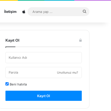
Sitemap
Arama
İletişim
yap
...
Kayıt Ol
Unuttunuz mu?
Beni hatırla
Kayıt Ol