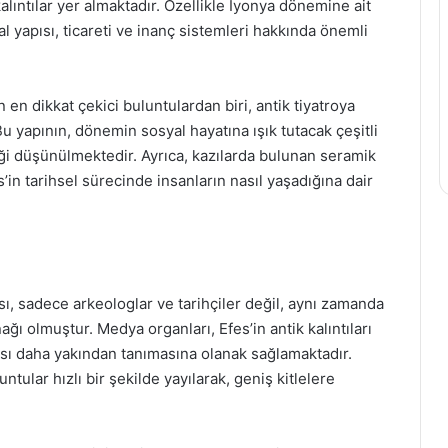
kalıntılar yer almaktadır. Özellikle İyonya dönemine ait
l yapısı, ticareti ve inanç sistemleri hakkında önemli
n en dikkat çekici buluntulardan biri, antik tiyatroya
 Bu yapının, dönemin sosyal hayatına ışık tutacak çeşitli
eği düşünülmektedir. Ayrıca, kazılarda bulunan seramik
’in tarihsel sürecinde insanların nasıl yaşadığına dair
, sadece arkeologlar ve tarihçiler değil, aynı zamanda
ağı olmuştur. Medya organları, Efes’in antik kalıntıları
irası daha yakından tanımasına olanak sağlamaktadır.
ular hızlı bir şekilde yayılarak, geniş kitlelere