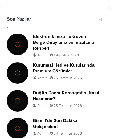
Son Yazılar
Elektronik İmza ile Güvenli
Belge Onaylama ve İmzalama
Rehberi
Admin
1 Ağustos 2026
Kurumsal Hediye Kutularında
Premium Çözümler
Admin
25 Temmuz 2026
Düğün Dansı Koreografisi Nasıl
Hazırlanır?
Admin
25 Temmuz 2026
Bismil’de Son Dakika
Gelişmeleri!
Admin
24 Temmuz 2026