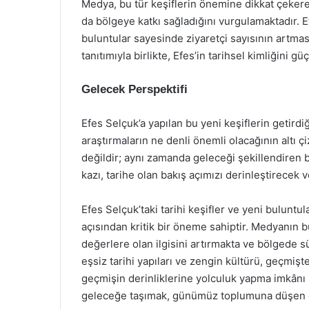
Medya, bu tür keşiflerin önemine dikkat çekere
da bölgeye katkı sağladığını vurgulamaktadır. Ef
buluntular sayesinde ziyaretçi sayısının artma
tanıtımıyla birlikte, Efes’in tarihsel kimliğini 
Gelecek Perspektifi
Efes Selçuk’a yapılan bu yeni keşiflerin getirdi
araştırmaların ne denli önemli olacağının altı çi
değildir; aynı zamanda geleceği şekillendiren b
kazı, tarihe olan bakış açımızı derinleştirecek 
Efes Selçuk’taki tarihi keşifler ve yeni buluntu
açısından kritik bir öneme sahiptir. Medyanın b
değerlere olan ilgisini artırmakta ve bölgede s
eşsiz tarihi yapıları ve zengin kültürü, geçmi
geçmişin derinliklerine yolculuk yapma imkân
geleceğe taşımak, günümüz toplumuna düşen ö