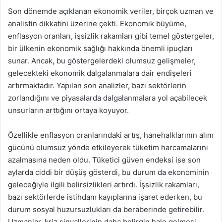
Son dönemde açıklanan ekonomik veriler, birçok uzman ve
analistin dikkatini üzerine çekti. Ekonomik büyüme,
enflasyon oranları, işsizlik rakamları gibi temel göstergeler,
bir ülkenin ekonomik sağlığı hakkında önemli ipuçları
sunar. Ancak, bu göstergelerdeki olumsuz gelişmeler,
gelecekteki ekonomik dalgalanmalara dair endişeleri
artırmaktadır. Yapılan son analizler, bazı sektörlerin
zorlandığını ve piyasalarda dalgalanmalara yol açabilecek
unsurların arttığını ortaya koyuyor.
Özellikle enflasyon oranlarındaki artış, hanehalklarının alım
gücünü olumsuz yönde etkileyerek tüketim harcamalarını
azalmasına neden oldu. Tüketici güven endeksi ise son
aylarda ciddi bir düşüş gösterdi, bu durum da ekonominin
geleceğiyle ilgili belirsizlikleri artırdı. İşsizlik rakamları,
bazı sektörlerde istihdam kayıplarına işaret ederken, bu
durum sosyal huzursuzlukları da beraberinde getirebilir.
Uzmanlar, kriz sinyallerinin daha belirgin hale gelmesi