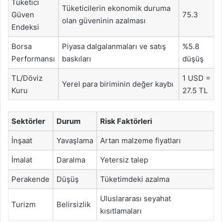
Tüketici
Tüketicilerin ekonomik duruma
Güven
75.3
olan güveninin azalması
Endeksi
Borsa
Piyasa dalgalanmaları ve satış
%5.8
Performansı
baskıları
düşüş
TL/Döviz
1 USD =
Yerel para biriminin değer kaybı
Kuru
27.5 TL
Sektörler
Durum
Risk Faktörleri
İnşaat
Yavaşlama
Artan malzeme fiyatları
İmalat
Daralma
Yetersiz talep
Perakende
Düşüş
Tüketimdeki azalma
Uluslararası seyahat
Turizm
Belirsizlik
kısıtlamaları