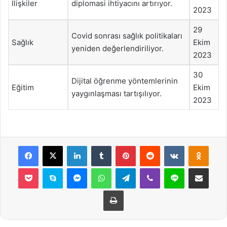
İlişkiler
diplomasi ihtiyacını artırıyor.
2023
29
Covid sonrası sağlık politikaları
Sağlık
Ekim
yeniden değerlendiriliyor.
2023
30
Dijital öğrenme yöntemlerinin
Eğitim
Ekim
yaygınlaşması tartışılıyor.
2023
Facebook
X
LinkedIn
Tumblr
Pinterest
Reddit
VKontakte
Odnok
Pocket
Skype
Messenger
WhatsApp
Telegram
Viber
Line
E-Posta ile payla
Yazdır