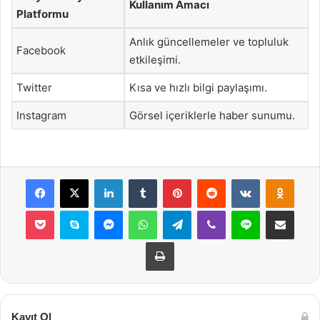
Kullanım Amacı
Platformu
Anlık güncellemeler ve topluluk
Facebook
etkileşimi.
Twitter
Kısa ve hızlı bilgi paylaşımı.
Instagram
Görsel içeriklerle haber sunumu.
Facebook
X
LinkedIn
Tumblr
Pinterest
Reddit
VKontakte
Odnok
Pocket
Skype
Messenger
WhatsApp
Telegram
Viber
Line
E-Posta ile payla
Yazdır
Kayıt Ol