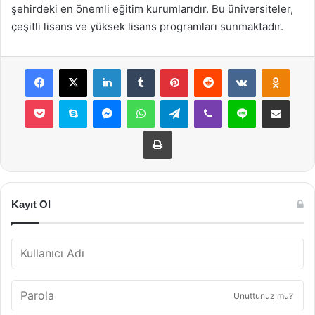
şehirdeki en önemli eğitim kurumlarıdır. Bu üniversiteler,
çeşitli lisans ve yüksek lisans programları sunmaktadır.
Facebook
X
LinkedIn
Tumblr
Pinterest
Reddit
VKontakte
Odnok
Pocket
Skype
Messenger
WhatsApp
Telegram
Viber
Line
E-Posta ile payla
Yazdır
Kayıt Ol
Unuttunuz mu?