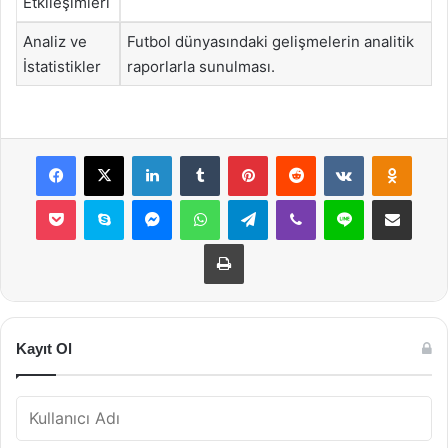
Etkileşimleri
Analiz ve
Futbol dünyasındaki gelişmelerin analitik
İstatistikler
raporlarla sunulması.
Facebook
X
LinkedIn
Tumblr
Pinterest
Reddit
VKontakte
Odnok
Pocket
Skype
Messenger
WhatsApp
Telegram
Viber
Line
E-Posta ile payla
Yazdır
Kayıt Ol