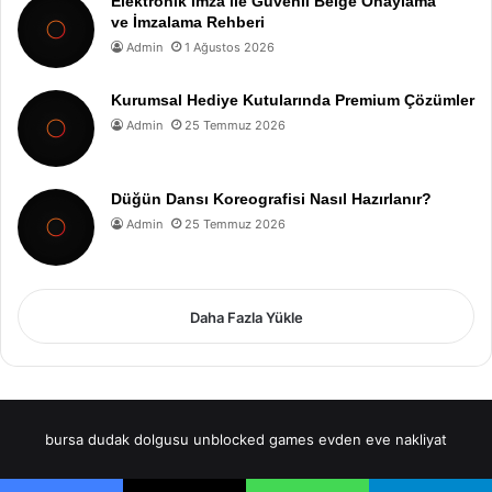
Elektronik İmza ile Güvenli Belge Onaylama
ve İmzalama Rehberi
Admin
1 Ağustos 2026
Kurumsal Hediye Kutularında Premium Çözümler
Admin
25 Temmuz 2026
Düğün Dansı Koreografisi Nasıl Hazırlanır?
Admin
25 Temmuz 2026
Daha Fazla Yükle
bursa dudak dolgusu
unblocked games
evden eve nakliyat