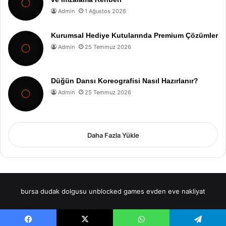
Admin
1 Ağustos 2026
Kurumsal Hediye Kutularında Premium Çözümler
Admin
25 Temmuz 2026
Düğün Dansı Koreografisi Nasıl Hazırlanır?
Admin
25 Temmuz 2026
Daha Fazla Yükle
bursa dudak dolgusu
unblocked games
evden eve nakliyat