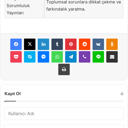
Toplumsal sorunlara dikkat çekme ve
Sorumluluk
farkındalık yaratma.
Yayınları
Facebook
X
LinkedIn
Tumblr
Pinterest
Reddit
VKontakte
Odnok
Pocket
Skype
Messenger
WhatsApp
Telegram
Viber
Line
E-Posta ile payla
Yazdır
Kayıt Ol