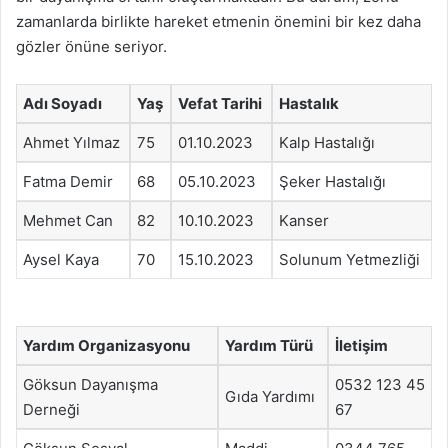
zamanlarda birlikte hareket etmenin önemini bir kez daha
gözler önüne seriyor.
Adı Soyadı
Yaş
Vefat Tarihi
Hastalık
Ahmet Yılmaz
75
01.10.2023
Kalp Hastalığı
Fatma Demir
68
05.10.2023
Şeker Hastalığı
Mehmet Can
82
10.10.2023
Kanser
Aysel Kaya
70
15.10.2023
Solunum Yetmezliği
Yardım Organizasyonu
Yardım Türü
İletişim
Göksun Dayanışma
0532 123 45
Gıda Yardımı
Derneği
67