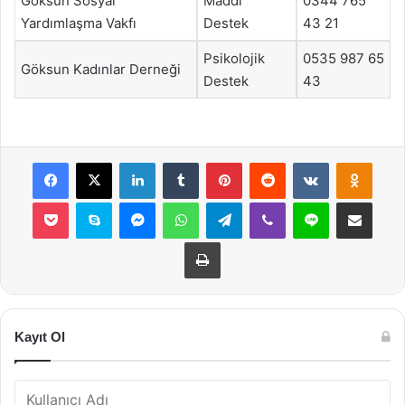
Göksun Sosyal
Maddi
0344 765
Yardımlaşma Vakfı
Destek
43 21
Psikolojik
0535 987 65
Göksun Kadınlar Derneği
Destek
43
Facebook
X
LinkedIn
Tumblr
Pinterest
Reddit
VKontakte
Odnok
Pocket
Skype
Messenger
WhatsApp
Telegram
Viber
Line
E-Posta ile payla
Yazdır
Kayıt Ol