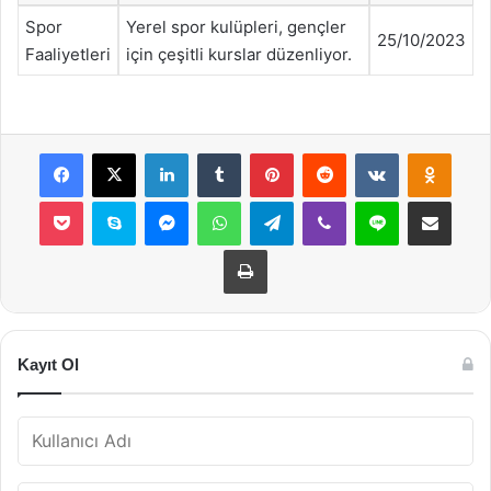
Spor
Yerel spor kulüpleri, gençler
25/10/2023
Faaliyetleri
için çeşitli kurslar düzenliyor.
Facebook
X
LinkedIn
Tumblr
Pinterest
Reddit
VKontakte
Odnok
Pocket
Skype
Messenger
WhatsApp
Telegram
Viber
Line
E-Posta ile payla
Yazdır
Kayıt Ol