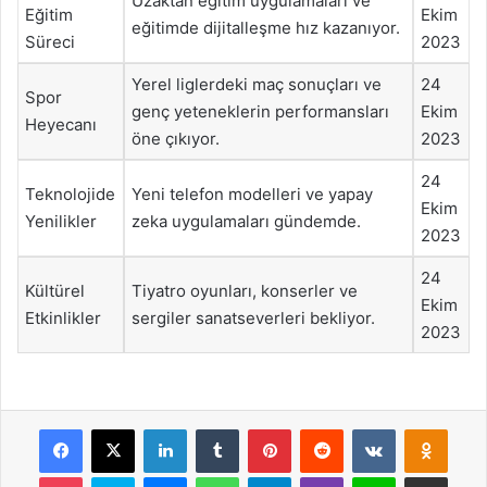
Uzaktan eğitim uygulamaları ve
Eğitim
Ekim
eğitimde dijitalleşme hız kazanıyor.
Süreci
2023
Yerel liglerdeki maç sonuçları ve
24
Spor
genç yeteneklerin performansları
Ekim
Heyecanı
öne çıkıyor.
2023
24
Teknolojide
Yeni telefon modelleri ve yapay
Ekim
Yenilikler
zeka uygulamaları gündemde.
2023
24
Kültürel
Tiyatro oyunları, konserler ve
Ekim
Etkinlikler
sergiler sanatseverleri bekliyor.
2023
Facebook
X
LinkedIn
Tumblr
Pinterest
Reddit
VKontakte
Odnok
Pocket
Skype
Messenger
WhatsApp
Telegram
Viber
Line
E-Posta ile payla