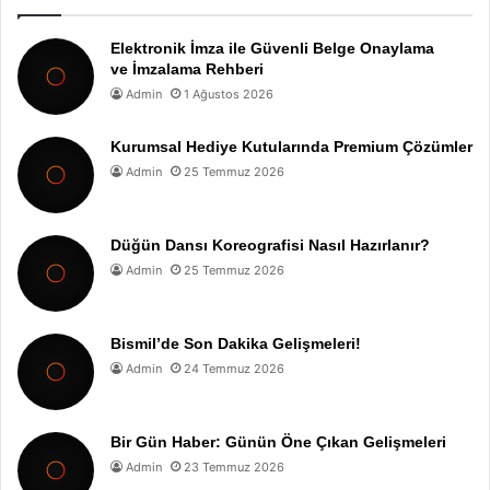
Elektronik İmza ile Güvenli Belge Onaylama
ve İmzalama Rehberi
Admin
1 Ağustos 2026
Kurumsal Hediye Kutularında Premium Çözümler
Admin
25 Temmuz 2026
Düğün Dansı Koreografisi Nasıl Hazırlanır?
Admin
25 Temmuz 2026
Bismil’de Son Dakika Gelişmeleri!
Admin
24 Temmuz 2026
Bir Gün Haber: Günün Öne Çıkan Gelişmeleri
Admin
23 Temmuz 2026