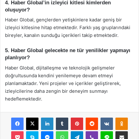
4. Haber Global’in izleyici kitlesi kimlerden
oluşuyor?
Haber Global, gençlerden yetişkinlere kadar geniş bir
izleyici kitlesine hitap etmektedir. Farklı yaş gruplarındaki
bireyler, kanalın sunduğu içerikleri takip etmektedir.
5. Haber Global gelecekte ne tür yenilikler yapmayı
planlıyor?
Haber Global, dijitalleşme ve teknolojik gelişmeler
doğrultusunda kendini yenilemeye devam etmeyi
planlamaktadır. Yeni projeler ve içerikler geliştirerek,
izleyicilerine daha zengin bir deneyim sunmayı
hedeflemektedir.
Facebook
X
LinkedIn
Tumblr
Pinterest
Reddit
VKontakte
Odnok
Pocket
Skype
Messenger
WhatsApp
Telegram
Viber
Line
E-Posta ile payla