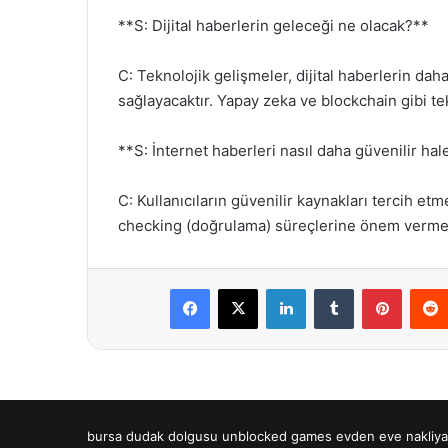
**S: Dijital haberlerin geleceği ne olacak?**
C: Teknolojik gelişmeler, dijital haberlerin daha
sağlayacaktır. Yapay zeka ve blockchain gibi tek
**S: İnternet haberleri nasıl daha güvenilir hale
C: Kullanıcıların güvenilir kaynakları tercih etm
checking (doğrulama) süreçlerine önem vermesi, 
Facebook
X
LinkedIn
Tumblr
Pintere
bursa dudak dolgusu
unblocked games
evden eve nakliya