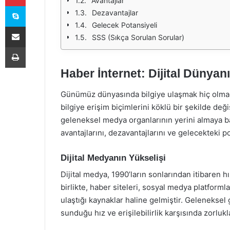
Avantajlar
Skype
Dezavantajlar
Gelecek Potansiyeli
E-Posta ile paylaş
SSS (Sıkça Sorulan Sorular)
Yazdır
Haber İnternet: Dijital Dünyan
Günümüz dünyasında bilgiye ulaşmak hiç olmadığ
bilgiye erişim biçimlerini köklü bir şekilde değiş
geleneksel medya organlarının yerini almaya ba
avantajlarını, dezavantajlarını ve gelecekteki po
Dijital Medyanın Yükselişi
Dijital medya, 1990’ların sonlarından itibaren h
birlikte, haber siteleri, sosyal medya platformla
ulaştığı kaynaklar haline gelmiştir. Geleneksel g
sunduğu hız ve erişilebilirlik karşısında zorluk