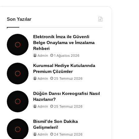
Son Yazılar
Elektronik İmza ile Güvenli
Belge Onaylama ve İmzalama
Rehberi
Admin
1 Ağustos 2026
Kurumsal Hediye Kutularında
Premium Çözümler
Admin
25 Temmuz 2026
Düğün Dansı Koreografisi Nasıl
Hazırlanır?
Admin
25 Temmuz 2026
Bismil’de Son Dakika
Gelişmeleri!
Admin
24 Temmuz 2026