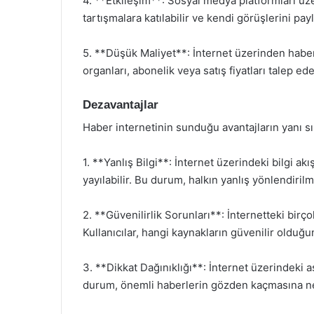
4. **Etkileşim**: Sosyal medya platformları üzer
tartışmalara katılabilir ve kendi görüşlerini payl
5. **Düşük Maliyet**: İnternet üzerinden habe
organları, abonelik veya satış fiyatları talep ed
Dezavantajlar
Haber internetinin sunduğu avantajların yanı sı
1. **Yanlış Bilgi**: İnternet üzerindeki bilgi akışı
yayılabilir. Bu durum, halkın yanlış yönlendiril
2. **Güvenilirlik Sorunları**: İnternetteki birço
Kullanıcılar, hangi kaynakların güvenilir olduğu
3. **Dikkat Dağınıklığı**: İnternet üzerindeki aşır
durum, önemli haberlerin gözden kaçmasına ned