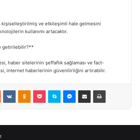
 kişiselleştirilmiş ve etkileşimli hale gelmesini
nolojilerin kullanımı artacaktır.
 getirilebilir?**
esi, haber sitelerinin şeffaflık sağlaması ve fact-
internet haberlerinin güvenilirliğini artırabilir.
st
Reddit
VKontakte
Odnoklassniki
Pocket
Skype
Messenger
E-Posta ile paylaş
Yazdır
t