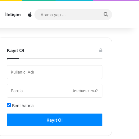
Sitemap
Arama
İletişim
yap
...
Kayıt Ol
Unuttunuz mu?
Beni hatırla
Kayıt Ol