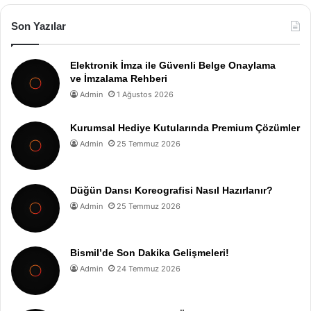
Son Yazılar
Elektronik İmza ile Güvenli Belge Onaylama
ve İmzalama Rehberi
Admin
1 Ağustos 2026
Kurumsal Hediye Kutularında Premium Çözümler
Admin
25 Temmuz 2026
Düğün Dansı Koreografisi Nasıl Hazırlanır?
Admin
25 Temmuz 2026
Bismil’de Son Dakika Gelişmeleri!
Admin
24 Temmuz 2026