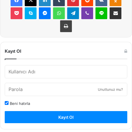
Pocket
Skype
Messenger
WhatsApp
Telegram
Viber
Line
E-Posta ile payla
Yazdır
Kayıt Ol
Unuttunuz mu?
Beni hatırla
Kayıt Ol