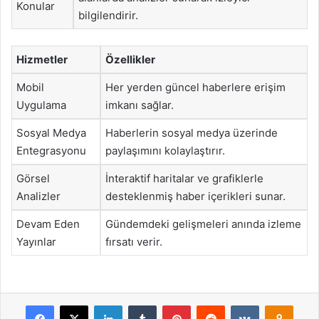
Konular
bilgilendirir.
Hizmetler
Özellikler
Mobil
Her yerden güncel haberlere erişim
Uygulama
imkanı sağlar.
Sosyal Medya
Haberlerin sosyal medya üzerinde
Entegrasyonu
paylaşımını kolaylaştırır.
Görsel
İnteraktif haritalar ve grafiklerle
Analizler
desteklenmiş haber içerikleri sunar.
Devam Eden
Gündemdeki gelişmeleri anında izleme
Yayınlar
fırsatı verir.
Facebook
X
LinkedIn
Tumblr
Pinterest
Reddit
VKontakte
Odnok