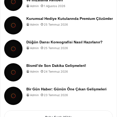
ve İmzalama Rehberi
Admin
1 Ağustos 2026
Kurumsal Hediye Kutularında Premium Çözümler
Admin
25 Temmuz 2026
Düğün Dansı Koreografisi Nasıl Hazırlanır?
Admin
25 Temmuz 2026
Bismil’de Son Dakika Gelişmeleri!
Admin
24 Temmuz 2026
Bir Gün Haber: Günün Öne Çıkan Gelişmeleri
Admin
23 Temmuz 2026