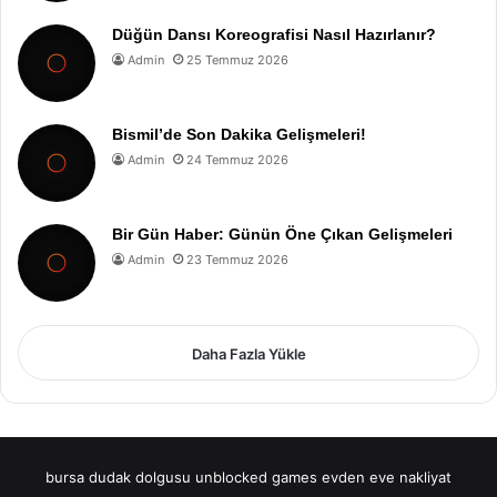
Düğün Dansı Koreografisi Nasıl Hazırlanır?
Admin
25 Temmuz 2026
Bismil’de Son Dakika Gelişmeleri!
Admin
24 Temmuz 2026
Bir Gün Haber: Günün Öne Çıkan Gelişmeleri
Admin
23 Temmuz 2026
Daha Fazla Yükle
bursa dudak dolgusu
unblocked games
evden eve nakliyat