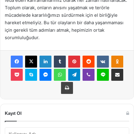
feda eden kahramanlarımız olarak her zaman hatırlanacak.
Toplum olarak, onların anısını yaşatmak ve terörle
mücadelede kararlılığımızı sürdürmek için el birliğiyle
hareket etmeliyiz. Bu tür olayların bir daha yaşanmaması
için gerekli tüm adımları atmak, hepimizin ortak
sorumluluğudur.
Facebook
X
LinkedIn
Tumblr
Pinterest
Reddit
VKontakte
Odnok
Pocket
Skype
Messenger
WhatsApp
Telegram
Viber
Line
E-Posta ile payla
Yazdır
Kayıt Ol