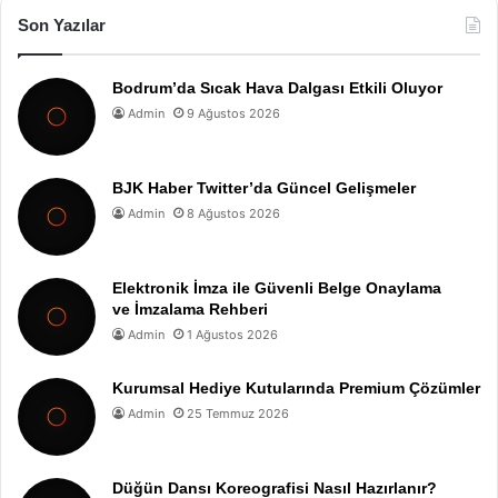
Son Yazılar
Bodrum’da Sıcak Hava Dalgası Etkili Oluyor
Admin
9 Ağustos 2026
BJK Haber Twitter’da Güncel Gelişmeler
Admin
8 Ağustos 2026
Elektronik İmza ile Güvenli Belge Onaylama
ve İmzalama Rehberi
Admin
1 Ağustos 2026
Kurumsal Hediye Kutularında Premium Çözümler
Admin
25 Temmuz 2026
Düğün Dansı Koreografisi Nasıl Hazırlanır?