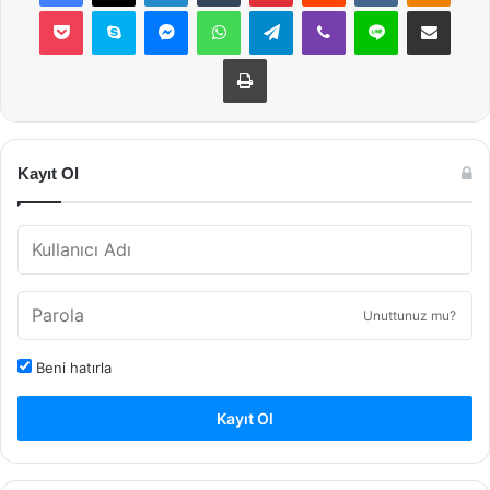
Pocket
Skype
Messenger
WhatsApp
Telegram
Viber
Line
E-Posta ile payla
Yazdır
Kayıt Ol
Unuttunuz mu?
Beni hatırla
Kayıt Ol