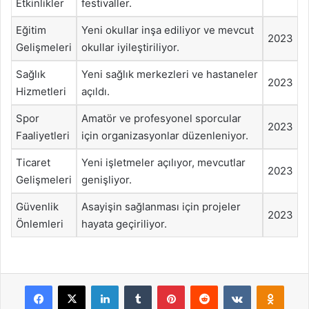
Etkinlikler
festivaller.
Eğitim
Yeni okullar inşa ediliyor ve mevcut
2023
Gelişmeleri
okullar iyileştiriliyor.
Sağlık
Yeni sağlık merkezleri ve hastaneler
2023
Hizmetleri
açıldı.
Spor
Amatör ve profesyonel sporcular
2023
Faaliyetleri
için organizasyonlar düzenleniyor.
Ticaret
Yeni işletmeler açılıyor, mevcutlar
2023
Gelişmeleri
genişliyor.
Güvenlik
Asayişin sağlanması için projeler
2023
Önlemleri
hayata geçiriliyor.
Facebook
X
LinkedIn
Tumblr
Pinterest
Reddit
VKontakte
Odnok