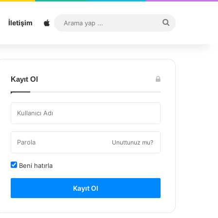
Sitemap
Arama
İletişim
yap
...
Kayıt Ol
Unuttunuz mu?
Beni hatırla
Kayıt Ol