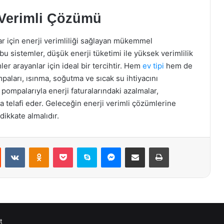
 Verimli Çözümü
ar için enerji verimliliği sağlayan mükemmel
 bu sistemler, düşük enerji tüketimi ile yüksek verimlilik
er arayanlar için ideal bir tercihtir. Hem
ev tipi
hem de
paları, ısınma, soğutma ve sıcak su ihtiyacını
ı pompalarıyla enerji faturalarındaki azalmalar,
ca telafi eder. Geleceğin enerji verimli çözümlerine
dikkate almalıdır.
st
Reddit
VKontakte
Odnoklassniki
Pocket
Skype
Messenger
E-Posta ile paylaş
Yazdır
t