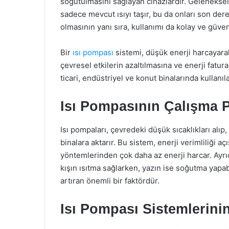
soğutulmasını sağlayan cihazlardır. Geleneksel 
sadece mevcut ısıyı taşır, bu da onları son derec
olmasının yanı sıra, kullanımı da kolay ve güvenl
Bir
ısı pompası
sistemi, düşük enerji harcayara
çevresel etkilerin azaltılmasına ve enerji fatur
ticari, endüstriyel ve konut binalarında kullanıl
Isı Pompasının Çalışma P
Isı pompaları, çevredeki düşük sıcaklıkları alıp,
binalara aktarır. Bu sistem, enerji verimliliği a
yöntemlerinden çok daha az enerji harcar. Ayrı
kışın ısıtma sağlarken, yazın ise soğutma yapabi
artıran önemli bir faktördür.
Isı Pompası Sistemlerinin