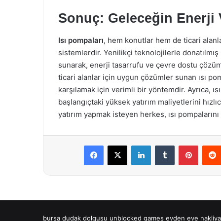
Sonuç: Geleceğin Enerji
Isı pompaları
, hem konutlar hem de ticari alanl
sistemlerdir. Yenilikçi teknolojilerle donatılmış
sunarak, enerji tasarrufu ve çevre dostu çözüml
ticari alanlar için uygun çözümler sunan ısı pom
karşılamak için verimli bir yöntemdir. Ayrıca, ıs
başlangıçtaki yüksek yatırım maliyetlerini hızlı
yatırım yapmak isteyen herkes, ısı pompalarını 
Facebook
X
LinkedIn
Tumblr
Pintere
bursa dudak dolgusu
unblocked games
evden eve nakliya