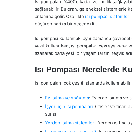
Isı pompaları, %400’e kadar verimlilik sağlayabi
sağlanabilir. Bu oran, geleneksel sistemlerle ka
anlamına gelir. Özellikle
ısı pompası sistemleri
düşüren harika bir seçenektir.
Isı pompası kullanmak, aynı zamanda çevresel et
yakıt kullanırken, ısı pompaları çevreye zarar v
azaltarak daha yeşil bir yaşam tarzını teşvik ed
Isı Pompası Nerelerde Kul
Isı pompaları, çok çeşitli alanlarda kullanılabilir
Ev ısıtma ve soğutma
: Evlerde ısınma ve s
İşyeri için ısı pompaları
: Ofisler ve ticari
sunar.
Yerden ısıtma sistemleri
: Yerden ısıtma u
Isı pompası ne işe yarar?
: Isı pompası, su,