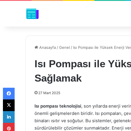
Anasayfa
/
Genel
/
Isı Pompası ile Yüksek Enerji Ver
Isı Pompası ile Yüks
Sağlamak
Facebook
27 Mart 2025
X
Isı pompası teknolojisi
, son yıllarda enerji ver
LinkedIn
önemli gelişmelerden biridir. Isı pompaları, çev
binaları ısıtır ve soğutur. Bu sistemler, gelen
Pinterest
sürdürülebilir çözümler sunmaktadır. Enerji veri