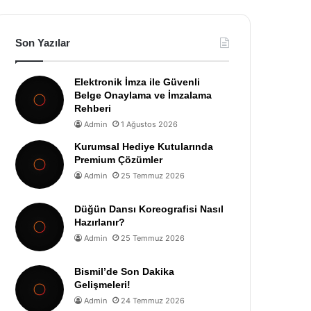
Son Yazılar
Elektronik İmza ile Güvenli
Belge Onaylama ve İmzalama
Rehberi
Admin
1 Ağustos 2026
Kurumsal Hediye Kutularında
Premium Çözümler
Admin
25 Temmuz 2026
Düğün Dansı Koreografisi Nasıl
Hazırlanır?
Admin
25 Temmuz 2026
Bismil’de Son Dakika
Gelişmeleri!
Admin
24 Temmuz 2026