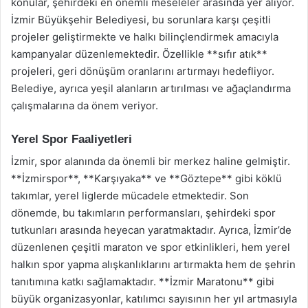
konular, şehirdeki en önemli meseleler arasında yer alıyor.
İzmir Büyükşehir Belediyesi, bu sorunlara karşı çeşitli
projeler geliştirmekte ve halkı bilinçlendirmek amacıyla
kampanyalar düzenlemektedir. Özellikle **sıfır atık**
projeleri, geri dönüşüm oranlarını artırmayı hedefliyor.
Belediye, ayrıca yeşil alanların artırılması ve ağaçlandırma
çalışmalarına da önem veriyor.
Yerel Spor Faaliyetleri
İzmir, spor alanında da önemli bir merkez haline gelmiştir.
**İzmirspor**, **Karşıyaka** ve **Göztepe** gibi köklü
takımlar, yerel liglerde mücadele etmektedir. Son
dönemde, bu takımların performansları, şehirdeki spor
tutkunları arasında heyecan yaratmaktadır. Ayrıca, İzmir’de
düzenlenen çeşitli maraton ve spor etkinlikleri, hem yerel
halkın spor yapma alışkanlıklarını artırmakta hem de şehrin
tanıtımına katkı sağlamaktadır. **İzmir Maratonu** gibi
büyük organizasyonlar, katılımcı sayısının her yıl artmasıyla