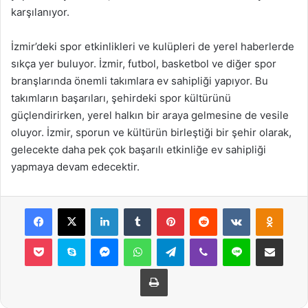
karşılanıyor.
İzmir’deki spor etkinlikleri ve kulüpleri de yerel haberlerde
sıkça yer buluyor. İzmir, futbol, basketbol ve diğer spor
branşlarında önemli takımlara ev sahipliği yapıyor. Bu
takımların başarıları, şehirdeki spor kültürünü
güçlendirirken, yerel halkın bir araya gelmesine de vesile
oluyor. İzmir, sporun ve kültürün birleştiği bir şehir olarak,
gelecekte daha pek çok başarılı etkinliğe ev sahipliği
yapmaya devam edecektir.
Facebook
X
LinkedIn
Tumblr
Pinterest
Reddit
VKontakte
Odnok
Pocket
Skype
Messenger
WhatsApp
Telegram
Viber
Line
E-Posta ile payla
Yazdır