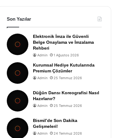
Son Yazılar
Elektronik İmza ile Güvenli
Belge Onaylama ve İmzalama
Rehberi
Admin
1 Ağustos 2026
Kurumsal Hediye Kutularında
Premium Çözümler
Admin
25 Temmuz 2026
Düğün Dansı Koreografisi Nasıl
Hazırlanır?
Admin
25 Temmuz 2026
Bismil’de Son Dakika
Gelişmeleri!
Admin
24 Temmuz 2026