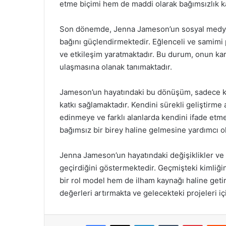
etme biçimi hem de maddi olarak bağımsızlık k
Son dönemde, Jenna Jameson’un sosyal medya pla
bağını güçlendirmektedir. Eğlenceli ve samimi pa
ve etkileşim yaratmaktadır. Bu durum, onun kari
ulaşmasına olanak tanımaktadır.
Jameson’un hayatındaki bu dönüşüm, sadece kar
katkı sağlamaktadır. Kendini sürekli geliştirm
edinmeye ve farklı alanlarda kendini ifade etm
bağımsız bir birey haline gelmesine yardımcı o
Jenna Jameson’un hayatındaki değişiklikler ve y
geçirdiğini göstermektedir. Geçmişteki kimliği
bir rol model hem de ilham kaynağı haline getir
değerleri artırmakta ve gelecekteki projeleri iç
Facebook
X
LinkedIn
Tumblr
Pintere