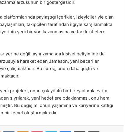
azanma arzusunun bir göstergesidir.
tformlarında paylaştığı içerikler, izleyicileriyle olan
ylaşımları, takipçileri tarafından ilgiyle karşılanmakta
yerinin yeni bir yön kazanmasına ve farklı kitlelere
iyerine değil, aynı zamanda kişisel gelişimine de
e arzusuyla hareket eden Jameson, yeni beceriler
eye çalışmaktadır. Bu süreç, onun daha güçlü ve
lmaktadır.
eni projeleri, onun çok yönlü bir birey olarak evrim
nden sıyrılarak, yeni hedeflere odaklanması, onu hem
miştir. Bu değişim, onun yaşamına ve kariyerine kattığı
in bir temel oluşturmaktadır.
st
Reddit
VKontakte
Odnoklassniki
Pocket
Skype
Messenger
E-Posta ile paylaş
Yazdır