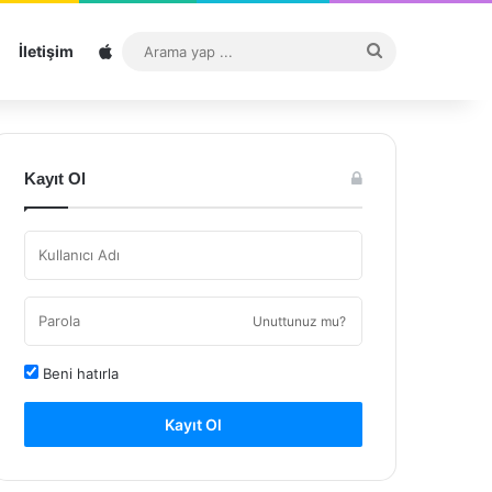
Sitemap
Arama
İletişim
yap
...
Kayıt Ol
Unuttunuz mu?
Beni hatırla
Kayıt Ol