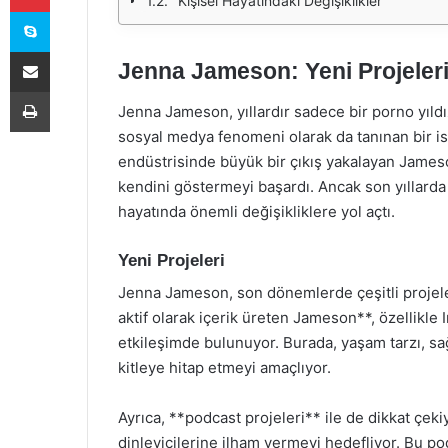
Kişisel Hayatındaki Değişiklikler
Skype
E-Posta ile paylaş
Jenna Jameson: Yeni Projeleri
Yazdır
Jenna Jameson, yıllardır sadece bir porno yıldız
sosyal medya fenomeni olarak da tanınan bir isi
endüstrisinde büyük bir çıkış yakalayan Jameson
kendini göstermeyi başardı. Ancak son yıllarda 
hayatında önemli değişikliklere yol açtı.
Yeni Projeleri
Jenna Jameson, son dönemlerde çeşitli projele
aktif olarak içerik üreten Jameson**, özellikle
etkileşimde bulunuyor. Burada, yaşam tarzı, sağ
kitleye hitap etmeyi amaçlıyor.
Ayrıca, **podcast projeleri** ile de dikkat çek
dinleyicilerine ilham vermeyi hedefliyor. Bu pod