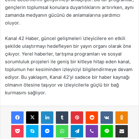
gençlerin toplumsal konulara duyarlılıklarını artırırken, aynı
zamanda medyanın gücünü de anlamalarına yardımcı
oluyor.
Kanal 42 Haber, güncel gelişmeleri izleyicilere en etkili
şekilde ulaştırmayı hedefleyen bir yayın organı olarak öne
çıkıyor. Yerel haberler, tartışma programları ve sosyal
sorumluluk projeleri ile geniş bir kitleye hitap eden kanal,
toplumun her kesiminden izleyiciyi bilgilendirmeye devam
ediyor. Bu yaklaşım, Kanal 42’yi sadece bir haber kaynağı
olmanın ötesine taşıyor ve izleyicilerle güçlü bir bağ
kurmasını sağlıyor.
Facebook
X
LinkedIn
Tumblr
Pinterest
Reddit
VKontakte
Odnok
Pocket
Skype
Messenger
WhatsApp
Telegram
Viber
Line
E-Posta ile payla
Yazdır