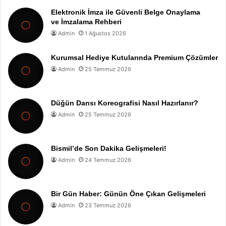
Elektronik İmza ile Güvenli Belge Onaylama
ve İmzalama Rehberi
Admin
1 Ağustos 2026
Kurumsal Hediye Kutularında Premium Çözümler
Admin
25 Temmuz 2026
Düğün Dansı Koreografisi Nasıl Hazırlanır?
Admin
25 Temmuz 2026
Bismil’de Son Dakika Gelişmeleri!
Admin
24 Temmuz 2026
Bir Gün Haber: Günün Öne Çıkan Gelişmeleri
Admin
23 Temmuz 2026