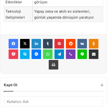
Etkinlikler
görüyor.
Teknoloji
Yapay zeka ve akıllı ev sistemleri,
Gelişmeleri
günlük yaşamda dönüşüm yaratıyor.
Facebook
X
LinkedIn
Tumblr
Pinterest
Reddit
VKontakte
Odnok
Pocket
Skype
Messenger
WhatsApp
Telegram
Viber
Line
E-Posta ile payla
Yazdır
Kayıt Ol