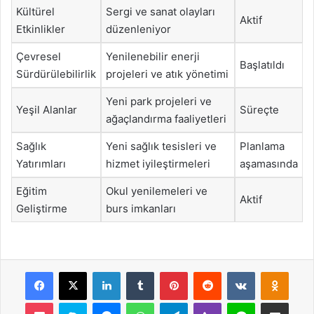
Kültürel
Sergi ve sanat olayları
Aktif
Etkinlikler
düzenleniyor
Çevresel
Yenilenebilir enerji
Başlatıldı
Sürdürülebilirlik
projeleri ve atık yönetimi
Yeni park projeleri ve
Yeşil Alanlar
Süreçte
ağaçlandırma faaliyetleri
Sağlık
Yeni sağlık tesisleri ve
Planlama
Yatırımları
hizmet iyileştirmeleri
aşamasında
Eğitim
Okul yenilemeleri ve
Aktif
Geliştirme
burs imkanları
Facebook
X
LinkedIn
Tumblr
Pinterest
Reddit
VKontakte
Odnok
Pocket
Skype
Messenger
WhatsApp
Telegram
Viber
Line
E-Posta ile payla