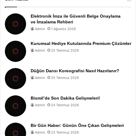
Elektronik İmza ile Güvenli Belge Onaylama
ve İmzalama Rehberi
Admin
1 Ağustos 2026
Kurumsal Hediye Kutularında Premium Çözümler
Admin
25 Temmuz 2026
Düğün Dansı Koreografisi Nasıl Hazırlanır?
Admin
25 Temmuz 2026
Bismil’de Son Dakika Gelişmeleri!
Admin
24 Temmuz 2026
Bir Gün Haber: Günün Öne Çıkan Gelişmeleri
Admin
23 Temmuz 2026