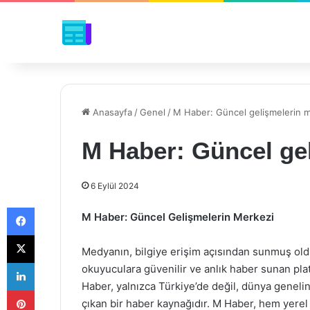
Anasayfa
/
Genel
/
M Haber: Güncel gelişmelerin m
M Haber: Güncel gel
6 Eylül 2024
Facebook
M Haber: Güncel Gelişmelerin Merkezi
X
Medyanın, bilgiye erişim açısından sunmuş oldu
LinkedIn
okuyuculara güvenilir ve anlık haber sunan pl
Haber, yalnızca Türkiye’de değil, dünya geneli
Pinterest
çıkan bir haber kaynağıdır. M Haber, hem yere