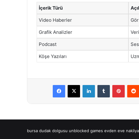
İçerik Türü
Açı
Video Haberler
Gör
Grafik Analizler
Veri
Podcast
Ses
Köşe Yazıları
Uzm
Facebook
X
LinkedIn
Tumblr
Pintere
bursa dudak dolgusu
unblocked games
evden eve nakliya