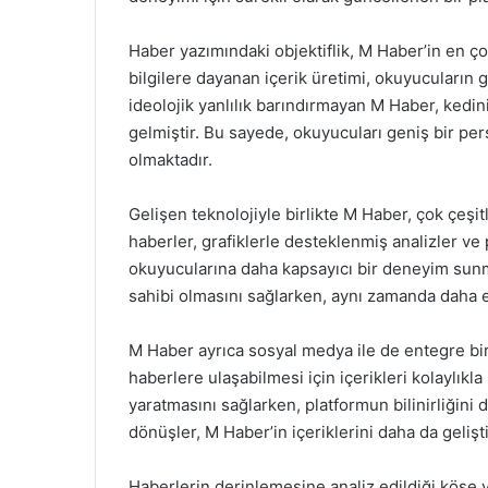
Haber yazımındaki objektiflik, M Haber’in en ço
bilgilere dayanan içerik üretimi, okuyucuların 
ideolojik yanlılık barındırmayan M Haber, kedin
gelmiştir. Bu sayede, okuyucuları geniş bir pe
olmaktadır.
Gelişen teknolojiyle birlikte M Haber, çok çeşitl
haberler, grafiklerle desteklenmiş analizler ve po
okuyucularına daha kapsayıcı bir deneyim sunmakt
sahibi olmasını sağlarken, aynı zamanda daha e
M Haber ayrıca sosyal medya ile de entegre bir
haberlere ulaşabilmesi için içerikleri kolaylıkl
yaratmasını sağlarken, platformun bilinirliğini
dönüşler, M Haber’in içeriklerini daha da geliş
Haberlerin derinlemesine analiz edildiği köşe y