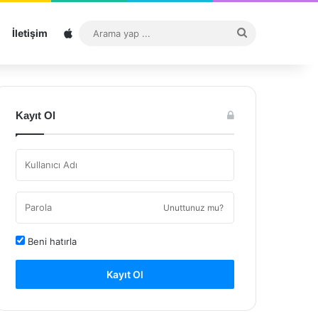
Sitemap
Arama
İletişim
yap
...
Kayıt Ol
Unuttunuz mu?
Beni hatırla
Kayıt Ol