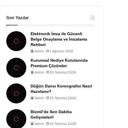
Son Yazılar
Elektronik İmza ile Güvenli
Belge Onaylama ve İmzalama
Rehberi
Admin
1 Ağustos 2026
Kurumsal Hediye Kutularında
Premium Çözümler
Admin
25 Temmuz 2026
Düğün Dansı Koreografisi Nasıl
Hazırlanır?
Admin
25 Temmuz 2026
Bismil’de Son Dakika
Gelişmeleri!
Admin
24 Temmuz 2026