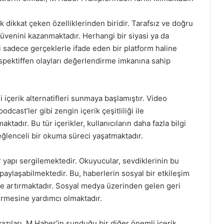
k dikkat çeken özelliklerinden biridir. Tarafsız ve doğru
güvenini kazanmaktadır. Herhangi bir siyasi ya da
i sadece gerçeklerle ifade eden bir platform haline
rspektiffen olayları değerlendirme imkanına sahip
i içerik alternatifleri sunmaya başlamıştır. Video
dcast’ler gibi zengin içerik çeşitliliği ile
adır. Bu tür içerikler, kullanıcıların daha fazla bilgi
ğlenceli bir okuma süreci yaşatmaktadır.
 yapı sergilemektedir. Okuyucular, sevdiklerinin bu
a paylaşabilmektedir. Bu, haberlerin sosyal bir etkileşim
 de artırmaktadır. Sosyal medya üzerinden gelen geri
tirmesine yardımcı olmaktadır.
azıları, M Haber’in sunduğu bir diğer önemli içerik