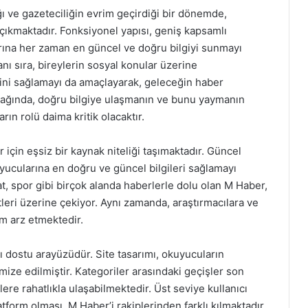
 ve gazeteciliğin evrim geçirdiği bir dönemde,
 çıkmaktadır. Fonksiyonel yapısı, geniş kapsamlı
larına her zaman en güncel ve doğru bilgiyi sunmayı
ı sıra, bireylerin sosyal konular üzerine
rini sağlamayı da amaçlayarak, geleceğin haber
i çağında, doğru bilgiye ulaşmanın ve bunu yaymanın
rın rolü daima kritik olacaktır.
 için eşsiz bir kaynak niteliği taşımaktadır. Güncel
yucularına en doğru ve güncel bilgileri sağlamayı
at, spor gibi birçok alanda haberlerle dolu olan M Haber,
katleri üzerine çekiyor. Aynı zamanda, araştırmacılara ve
m arz etmektedir.
cı dostu arayüzüdür. Site tasarımı, okuyucuların
timize edilmiştir. Kategoriler arasındaki geçişler son
lere rahatlıkla ulaşabilmektedir. Üst seviye kullanıcı
tform olması, M Haber’i rakiplerinden farklı kılmaktadır.