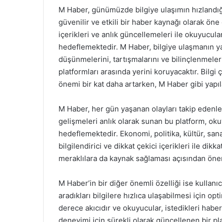
M Haber, günümüzde bilgiye ulaşımın hızlandığı
güvenilir ve etkili bir haber kaynağı olarak öne
içerikleri ve anlık güncellemeleri ile okuyucu
hedeflemektedir. M Haber, bilgiye ulaşmanın yan
düşünmelerini, tartışmalarını ve bilinçlenmele
platformları arasında yerini koruyacaktır. Bilg
önemi bir kat daha artarken, M Haber gibi yapıla
M Haber, her gün yaşanan olayları takip edenler
gelişmeleri anlık olarak sunan bu platform, oku
hedeflemektedir. Ekonomi, politika, kültür, san
bilgilendirici ve dikkat çekici içerikleri ile dik
meraklılara da kaynak sağlaması açısından öne
M Haber’in bir diğer önemli özelliği ise kullanı
aradıkları bilgilere hızlıca ulaşabilmesi için op
derece akıcıdır ve okuyucular, istedikleri haber
deneyimi için sürekli olarak güncellenen bir pla