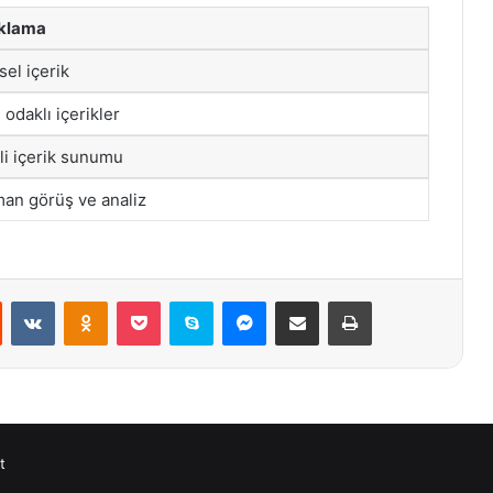
klama
sel içerik
 odaklı içerikler
li içerik sunumu
an görüş ve analiz
st
Reddit
VKontakte
Odnoklassniki
Pocket
Skype
Messenger
E-Posta ile paylaş
Yazdır
t