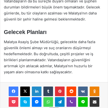
Vatandaşların da bu süreçte duyarlı olmaları ve şüpheli
durumları bildirmeleri büyük önem taşımaktadır. Gelecek
günlerde, bu tür olayların azalması ve Malatya’nın daha
güvenli bir şehir haline gelmesi beklenmektedir.
Gelecek Planları
Malatya Asayiş Şube Müdürlüğü, gelecekte daha fazla
güvenlik önlemi almayı ve suç oranlarını düşürmeyi
hedeflemektedir. Bu doğrultuda, çeşitli projeler ve iş
birlikleri planlanmaktadır. Vatandaşların güvenliğini
artırmak için atılacak adımlar, Malatya’nın huzurlu bir
yaşam alanı olmasına katkı sağlayacaktır.
Facebook
X
LinkedIn
Tumblr
Pinterest
Reddit
VKontakte
Odnok
Pocket
Skype
Messenger
WhatsApp
Telegram
Viber
Line
E-Posta ile payla
Yazdır