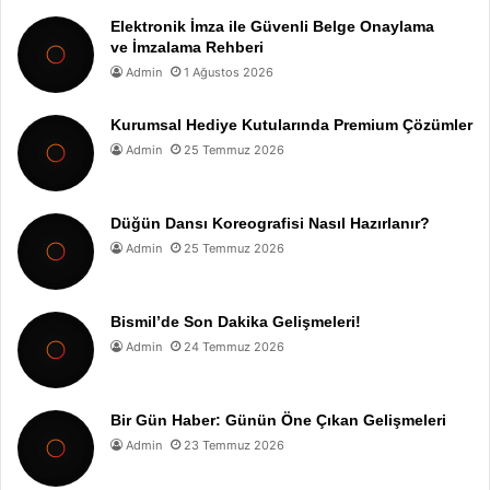
Elektronik İmza ile Güvenli Belge Onaylama
ve İmzalama Rehberi
Admin
1 Ağustos 2026
Kurumsal Hediye Kutularında Premium Çözümler
Admin
25 Temmuz 2026
Düğün Dansı Koreografisi Nasıl Hazırlanır?
Admin
25 Temmuz 2026
Bismil’de Son Dakika Gelişmeleri!
Admin
24 Temmuz 2026
Bir Gün Haber: Günün Öne Çıkan Gelişmeleri
Admin
23 Temmuz 2026