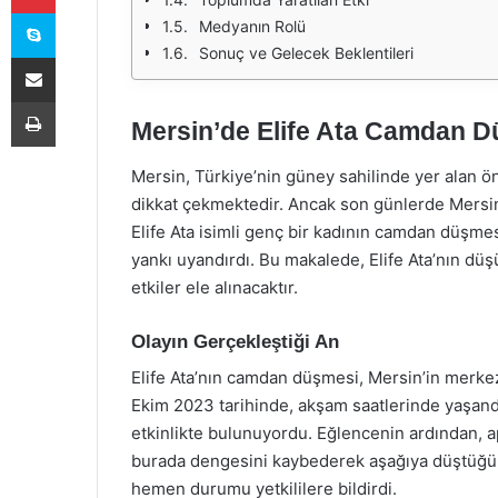
Skype
Medyanın Rolü
Sonuç ve Gelecek Beklentileri
E-Posta ile paylaş
Yazdır
Mersin’de Elife Ata Camdan Düş
Mersin, Türkiye’nin güney sahilinde yer alan önem
dikkat çekmektedir. Ancak son günlerde Mersin’
Elife Ata isimli genç bir kadının camdan düşm
yankı uyandırdı. Bu makalede, Elife Ata’nın düş
etkiler ele alınacaktır.
Olayın Gerçekleştiği An
Elife Ata’nın camdan düşmesi, Mersin’in merke
Ekim 2023 tarihinde, akşam saatlerinde yaşandı. 
etkinlikte bulunuyordu. Eğlencenin ardından, a
burada dengesini kaybederek aşağıya düştüğü b
hemen durumu yetkililere bildirdi.