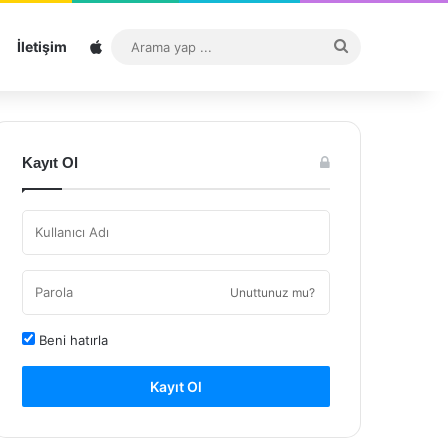
Sitemap
Arama
İletişim
yap
...
Kayıt Ol
Unuttunuz mu?
Beni hatırla
Kayıt Ol