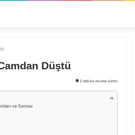
tü
a Camdan Düştü
3 dakika okuma süresi
tıları ve Sonrası