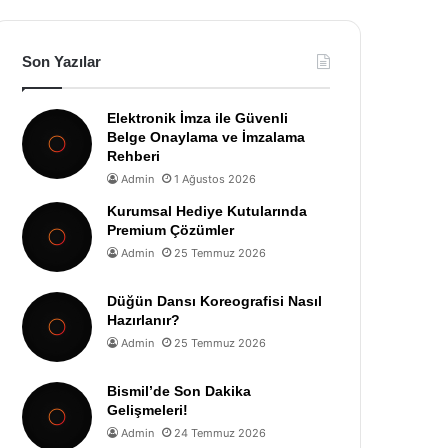
Son Yazılar
Elektronik İmza ile Güvenli
Belge Onaylama ve İmzalama
Rehberi
Admin
1 Ağustos 2026
Kurumsal Hediye Kutularında
Premium Çözümler
Admin
25 Temmuz 2026
Düğün Dansı Koreografisi Nasıl
Hazırlanır?
Admin
25 Temmuz 2026
Bismil’de Son Dakika
Gelişmeleri!
Admin
24 Temmuz 2026