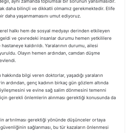
i değil, aynı zamanda toplumsal bir sorunun yansımasıdır.
k daha bilinçli ve dikkatli olmamız gerekmektedir. Elife
ın bir daha yaşanmamasını umut ediyoruz.
erel halkı hem de sosyal medyayı derinden etkileyen
 geldi ve çevredeki insanlar durumu hemen yetkililere
de hastaneye kaldırıldı. Yaralarının durumu, ailesi
uyuruldu. Olayın hemen ardından, camdan düşme
levlendi.
 hakkında bilgi veren doktorlar, yaşadığı yaraların
erin ardından, genç kadının birkaç gün gözlem altında
önce iyileşmesini ve evine sağ salim dönmesini temenni
si için gerekli önlemlerin alınması gerektiği konusunda da
in artırılması gerektiği yönünde düşünceler ortaya
ın güvenliğinin sağlanması, bu tür kazaların önlenmesi