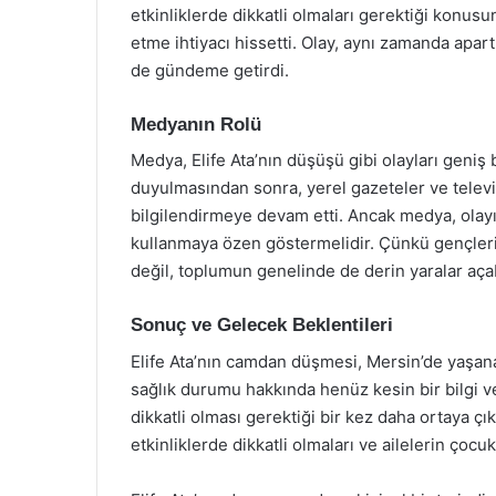
etkinliklerde dikkatli olmaları gerektiği konusun
etme ihtiyacı hissetti. Olay, aynı zamanda apar
de gündeme getirdi.
Medyanın Rolü
Medya, Elife Ata’nın düşüşü gibi olayları geniş 
duyulmasından sonra, yerel gazeteler ve televi
bilgilendirmeye devam etti. Ancak medya, olayın
kullanmaya özen göstermelidir. Çünkü gençlerin 
değil, toplumun genelinde de derin yaralar açab
Sonuç ve Gelecek Beklentileri
Elife Ata’nın camdan düşmesi, Mersin’de yaşanan
sağlık durumu hakkında henüz kesin bir bilgi v
dikkatli olması gerektiği bir kez daha ortaya çı
etkinliklerde dikkatli olmaları ve ailelerin çocu