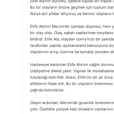
Elife Ata’nın durumu, sadece kişisel bir trajed
Bu tür olayların önüne geçmek için toplum olara
Ata’ya acil şifalar diliyoruz ve benzer olaylar
Elife Ata’nın Mersin’de camdan düşmesi, hem y
bir olay oldu. Olay, sabah saatlerinde meydana
bildirdi. Elife Ata, olaydan sonra hızlı bir şekil
tarafından yapılan açıklamalarla kamuoyuna d
olaylarının artışı üzerine tartışmalar yeniden a
Hastaneye kaldırılan Elife Ata’nın sağlık durumu
ciddiyetine dikkat çekti. Yapılan ilk müdahalel
tutulacağı belirtildi. Ailesi, Elife’nin bir an 
ettiklerini ifade etti. Bu tür olayların önlenme
çağrıda bulundular.
Olayın ardından, Mersin’de güvenlik önlemlerin
çıktı. Özellikle yüksek katlı binaların camların