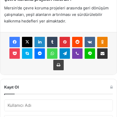
Mersin’de çevre koruma projeleri arasında geri dönüşüm
çalışmaları, yeşil alanların artırılması ve sürdürülebilir
kalkınma hedefleri yer almaktadır.
Facebook
X
LinkedIn
Tumblr
Pinterest
Reddit
VKontakte
Odnok
Pocket
Skype
Messenger
WhatsApp
Telegram
Viber
Line
E-Posta ile payla
Yazdır
Kayıt Ol