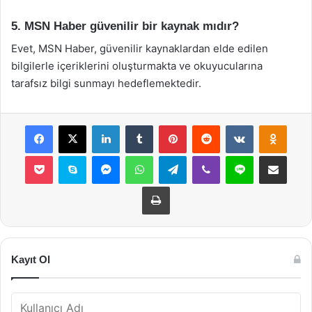
5. MSN Haber güvenilir bir kaynak mıdır?
Evet, MSN Haber, güvenilir kaynaklardan elde edilen
bilgilerle içeriklerini oluşturmakta ve okuyucularına
tarafsız bilgi sunmayı hedeflemektedir.
Facebook
X
LinkedIn
Tumblr
Pinterest
Reddit
VKontakte
Odnok
Pocket
Skype
Messenger
WhatsApp
Telegram
Viber
Line
E-Posta ile payla
Yazdır
Kayıt Ol