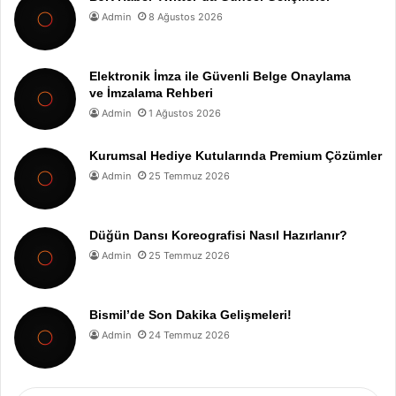
Admin
8 Ağustos 2026
Elektronik İmza ile Güvenli Belge Onaylama
ve İmzalama Rehberi
Admin
1 Ağustos 2026
Kurumsal Hediye Kutularında Premium Çözümler
Admin
25 Temmuz 2026
Düğün Dansı Koreografisi Nasıl Hazırlanır?
Admin
25 Temmuz 2026
Bismil’de Son Dakika Gelişmeleri!
Admin
24 Temmuz 2026