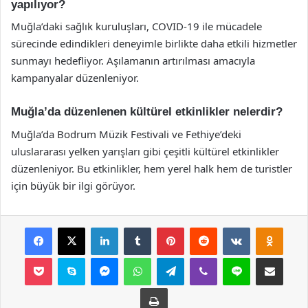
yapılıyor?
Muğla’daki sağlık kuruluşları, COVID-19 ile mücadele
sürecinde edindikleri deneyimle birlikte daha etkili hizmetler
sunmayı hedefliyor. Aşılamanın artırılması amacıyla
kampanyalar düzenleniyor.
Muğla’da düzenlenen kültürel etkinlikler nelerdir?
Muğla’da Bodrum Müzik Festivali ve Fethiye’deki
uluslararası yelken yarışları gibi çeşitli kültürel etkinlikler
düzenleniyor. Bu etkinlikler, hem yerel halk hem de turistler
için büyük bir ilgi görüyor.
Facebook
X
LinkedIn
Tumblr
Pinterest
Reddit
VKontakte
Odnok
Pocket
Skype
Messenger
WhatsApp
Telegram
Viber
Line
E-Posta ile payla
Yazdır