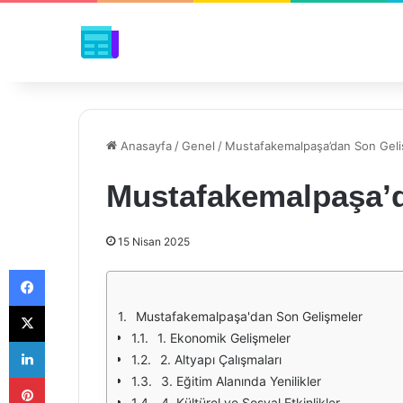
Anasayfa
/
Genel
/
Mustafakemalpaşa’dan Son Geli
Mustafakemalpaşa’d
15 Nisan 2025
Facebook
X
Mustafakemalpaşa'dan Son Gelişmeler
1. Ekonomik Gelişmeler
LinkedIn
2. Altyapı Çalışmaları
Pinterest
3. Eğitim Alanında Yenilikler
4. Kültürel ve Sosyal Etkinlikler