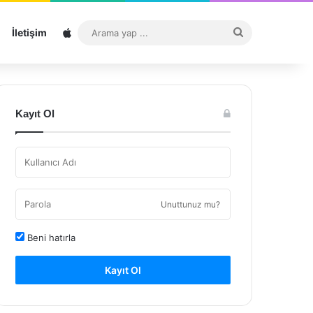
Sitemap
Arama
İletişim
yap
...
Kayıt Ol
Unuttunuz mu?
Beni hatırla
Kayıt Ol