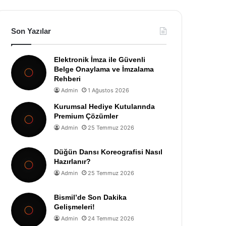
Son Yazılar
Elektronik İmza ile Güvenli
Belge Onaylama ve İmzalama
Rehberi
Admin
1 Ağustos 2026
Kurumsal Hediye Kutularında
Premium Çözümler
Admin
25 Temmuz 2026
Düğün Dansı Koreografisi Nasıl
Hazırlanır?
Admin
25 Temmuz 2026
Bismil’de Son Dakika
Gelişmeleri!
Admin
24 Temmuz 2026